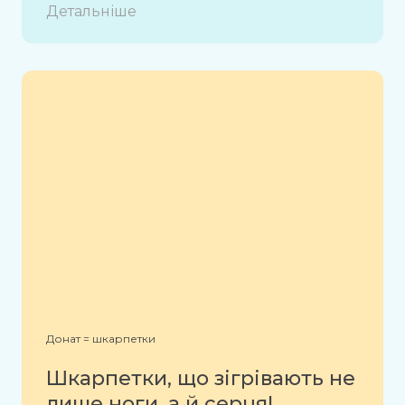
Детальніше
Донат = шкарпетки
Шкарпетки, що зігрівають не
лише ноги, а й серця!