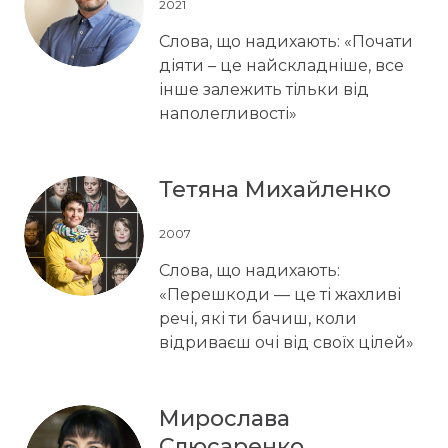
2021
Слова, що надихають: «Почати
діяти – це найскладніше, все
інше залежить тільки від
наполегливості»
Тетяна Михайленко
2007
Слова, що надихають:
«Перешкоди — це ті жахливі
речі, які ти бачиш, коли
відриваєш очі від своїх цілей»
Мирослава
Слюсаренко