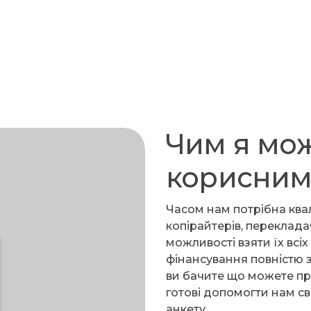
Чим я мож
корисним
Часом нам потрібна ква
копірайтерів, перекладач
можливості взяти їх всі
фінансування повністю з
ви бачите що можете при
готові допомогти нам св
анкету.