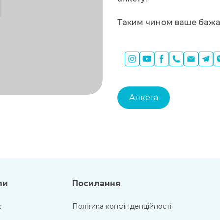
Таким чином ваше бажан
Анкета
ли
Посилання
с
Політика конфінденційності