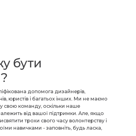
у бути
?
ліфікована допомога дизайнерів,
ів, юристів і багатьох інших. Ми не маємо
х у свою команду, оскільки наше
алежить від вашої підтримки. Але, якщо
святити трохи свого часу волонтерству і
оїми навичками - заповніть, будь ласка,