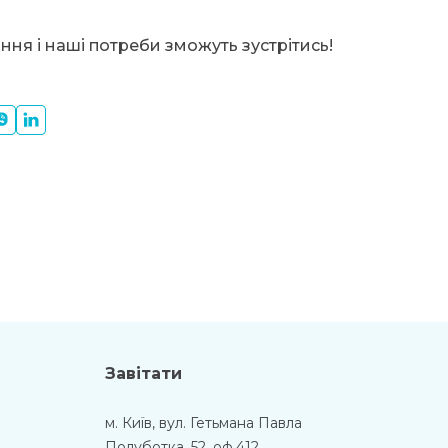
ня і наші потреби зможуть зустрітись!
Завітати
м. Київ, вул. Гетьмана Павла
Полуботка, 52, оф.412