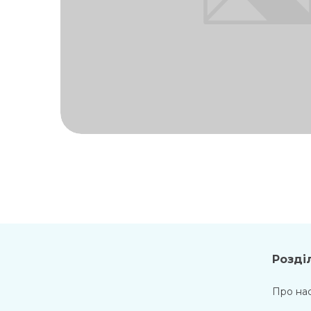
Розді
Про на