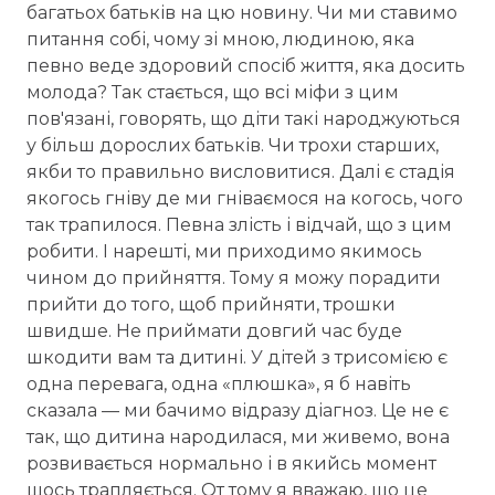
багатьох батьків на цю новину. Чи ми ставимо
питання собі, чому зі мною, людиною, яка
певно веде здоровий спосіб життя, яка досить
молода? Так стається, що всі міфи з цим
пов'язані, говорять, що діти такі народжуються
у більш дорослих батьків. Чи трохи старших,
якби то правильно висловитися. Далі є стадія
якогось гніву де ми гніваємося на когось, чого
так трапилося. Певна злість і відчай, що з цим
робити. І нарешті, ми приходимо якимось
чином до прийняття. Тому я можу порадити
прийти до того, щоб прийняти, трошки
швидше. Не приймати довгий час буде
шкодити вам та дитині. У дітей з трисомією є
одна перевага, одна «плюшка», я б навіть
сказала — ми бачимо відразу діагноз. Це не є
так, що дитина народилася, ми живемо, вона
розвивається нормально і в якийсь момент
щось трапляється. От тому я вважаю, що це