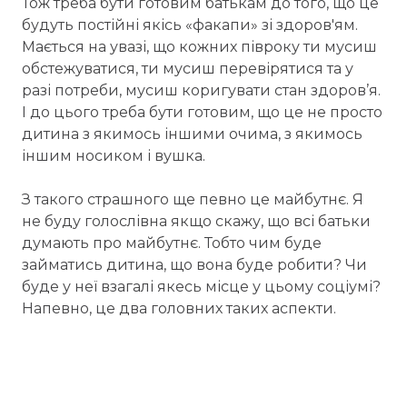
Тож треба бути готовим батькам до того, що це
будуть постійні якісь «факапи» зі здоров'ям.
Мається на увазі, що кожних півроку ти мусиш
обстежуватися, ти мусиш перевірятися та у
разі потреби, мусиш коригувати стан здоров’я.
І до цього треба бути готовим, що це не просто
дитина з якимось іншими очима, з якимось
іншим носиком і вушка.
З такого страшного ще певно це майбутнє. Я
не буду голослівна якщо скажу, що всі батьки
думають про майбутнє. Тобто чим буде
займатись дитина, що вона буде робити? Чи
буде у неї взагалі якесь місце у цьому соціумі?
Напевно, це два головних таких аспекти.