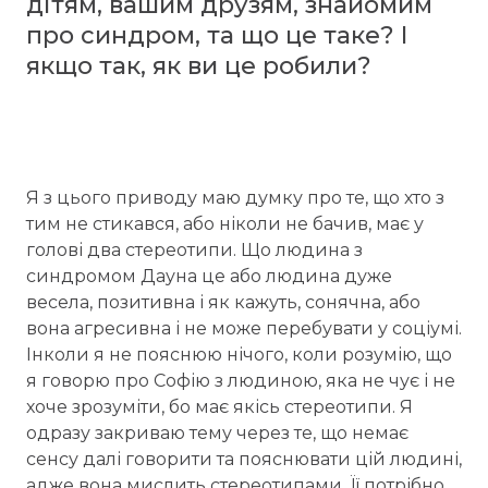
дітям, вашим друзям, знайомим
про синдром, та що це таке? І
якщо так, як ви це робили?
Я з цього приводу маю думку про те, що хто з
тим не стикався, або ніколи не бачив, має у
голові два стереотипи. Що людина з
синдромом Дауна це або людина дуже
весела, позитивна і як кажуть, сонячна, або
вона агресивна і не може перебувати у соціумі.
Інколи я не пояснюю нічого, коли розумію, що
я говорю про Софію з людиною, яка не чує і не
хоче зрозуміти, бо має якісь стереотипи. Я
одразу закриваю тему через те, що немає
сенсу далі говорити та пояснювати цій людині,
адже вона мислить стереотипами. Її потрібно