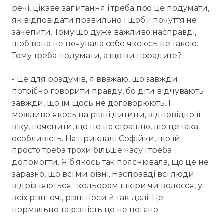
речі, цікаве запитання і треба про це подумати,
як відповідати правильно і щоб її почуття не
зачепити. Тому що дуже важливо насправді,
щоб вона не почувала себе якоюсь не такою.
Тому треба подумати, а що ви порадите?
- Це для роздумів, я вважаю, що завжди
потрібно говорити правду, бо діти відчувають
завжди, що їм щось не договорюють. І
можливо якось на рівні дитини, відповідно її
віку, пояснити, що це не страшно, що це така
особливість. На прикладі Софійки, що їй
просто треба трохи більше часу і треба
допомогти. Я б якось так пояснювала, що це не
заразно, що всі ми різні. Насправді всі люди
відрізняються і кольором шкіри чи волосся, у
всіх різні очі, різні носи й так далі. Це
нормально та різність це не погано.