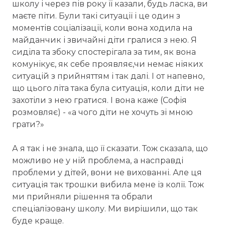
школу і через пів року її казали, будь ласка, ви
маєте піти. Були такі ситуації і це один з
моментів соціалізації, коли вона ходила на
майданчик і звичайні діти гралися з нею. Я
сиділа та збоку спостерігала за тим, як вона
комунікує, як себе проявляє,чи немає ніяких
ситуацій з прийняттям і так далі. І от напевно,
що цього літа така була ситуація, коли діти не
захотіли з нею гратися. І вона каже (Софія
розмовляє) - «а чого діти не хочуть зі мною
грати?»
А я так і не знала, що її сказати. Тож сказала, що
можливо не у ній проблема, а насправді
проблеми у дітей, вони не вихованні. Але ця
ситуація так трошки вибила мене із колії. Тож
ми прийняли рішення та обрали
спеціалізовану школу. Ми вирішили, що так
буде краще.