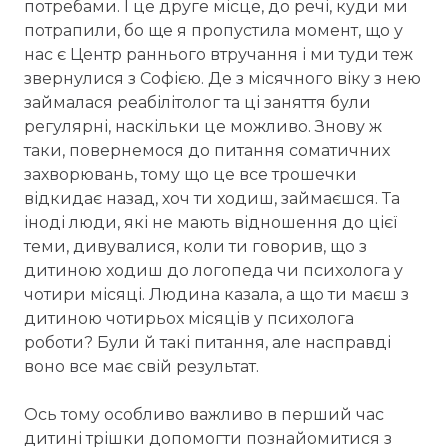
потребами. І це друге місце, до речі, куди ми
потрапили, бо ще я пропустила момент, що у
нас є Центр раннього втручання і ми туди теж
звернулися з Софією. Де з місячного віку з нею
займалася реабілітолог та ці заняття були
регулярні, наскільки це можливо. Знову ж
таки, повернемося до питання соматичних
захворювань, тому що це все трошечки
відкидає назад, хоч ти ходиш, займаєшся. Та
іноді люди, які не мають відношення до цієї
теми, дивувалися, коли ти говорив, що з
дитиною ходиш до логопеда чи психолога у
чотири місяці. Людина казала, а що ти маєш з
дитиною чотирьох місяців у психолога
роботи? Були й такі питання, але насправді
воно все має свій результат.
Ось тому особливо важливо в перший час
дитині трішки допомогти познайомитися з