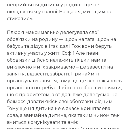
неприйняття дитини у родині, і це не
вкладається у голові. На щастя, ми з цим не
стикались.
Плюс я максимально делегувала свої
обов'язки на родину — щось на тата, щось на
бабусь та дідусів і так далі. Тож вони беруть
активну участь у житті Софії. Але певні
обов’язки дійсно належить тільки нам та
виключно ми їх закриваємо – це завести на
заняття, відвести, забрати. Принаймні
організувати заняття, тому що це все теж якоїсь
організації потребує. Тобто потрібно визначити,
що є пріоритетом, а от далі вже делегуємо, не
боїмося давати якісь свої обов'язки рідним.
Тому що ця дитина не є якась кришталева
сова, а звичайна дитина, яка таким чином теж
вчиться комунікувати та вміє