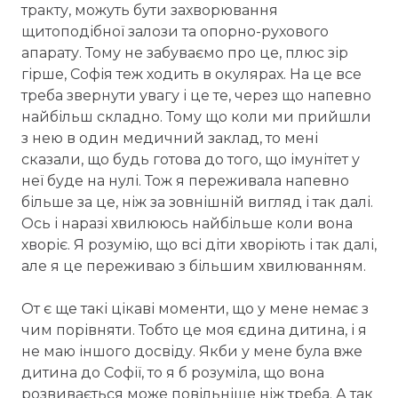
тракту, можуть бути захворювання
щитоподібної залози та опорно-рухового
апарату. Тому не забуваємо про це, плюс зір
гірше, Софія теж ходить в окулярах. На це все
треба звернути увагу і це те, через що напевно
найбільш складно. Тому що коли ми прийшли
з нею в один медичний заклад, то мені
сказали, що будь готова до того, що імунітет у
неї буде на нулі. Тож я переживала напевно
більше за це, ніж за зовнішній вигляд і так далі.
Ось і наразі хвилююсь найбільше коли вона
хворіє. Я розумію, що всі діти хворіють і так далі,
але я це переживаю з більшим хвилюванням.
От є ще такі цікаві моменти, що у мене немає з
чим порівняти. Тобто це моя єдина дитина, і я
не маю іншого досвіду. Якби у мене була вже
дитина до Софії, то я б розуміла, що вона
розвивається може повільніше ніж треба. А так