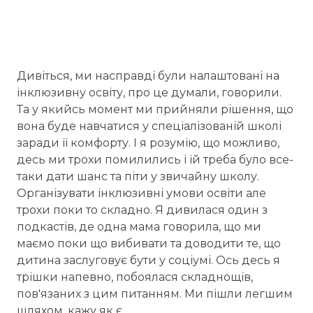
Дивіться, ми насправді були налаштовані на
інклюзивну освіту, про це думали, говорили.
Та у якийсь момент ми прийняли рішення, що
вона буде навчатися у спеціалізованій школі
заради її комфорту. І я розумію, що можливо,
десь ми трохи помилились і їй треба було все-
таки дати шанс та піти у звичайну школу.
Організувати інклюзивні умови освіти але
трохи поки то складно. Я дивилася один з
подкастів, де одна мама говорила, що ми
маємо поки що вибивати та доводити те, що
дитина заслуговує бути у соціумі. Ось десь я
трішки напевно, побоялася складнощів,
пов'язаних з цим питанням. Ми пішли легшим
шляхом, кажу як є.