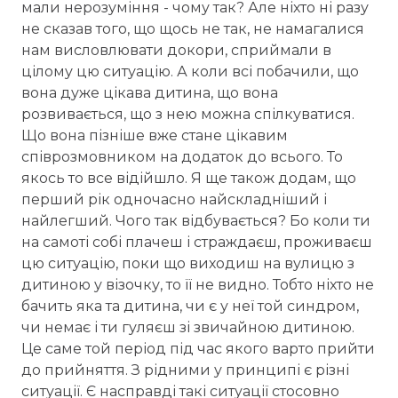
мали нерозуміння - чому так? Але ніхто ні разу
не сказав того, що щось не так, не намагалися
нам висловлювати докори, сприймали в
цілому цю ситуацію. А коли всі побачили, що
вона дуже цікава дитина, що вона
розвивається, що з нею можна спілкуватися.
Що вона пізніше вже стане цікавим
співрозмовником на додаток до всього. То
якось то все відійшло. Я ще також додам, що
перший рік одночасно найскладніший і
найлегший. Чого так відбувається? Бо коли ти
на самоті собі плачеш і страждаєш, проживаєш
цю ситуацію, поки що виходиш на вулицю з
дитиною у візочку, то її не видно. Тобто ніхто не
бачить яка та дитина, чи є у неї той синдром,
чи немає і ти гуляєш зі звичайною дитиною.
Це саме той період під час якого варто прийти
до прийняття. З рідними у принципі є різні
ситуації. Є насправді такі ситуації стосовно