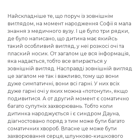
Найскладніше те, що поруч із зовнішнім
виглядом, на момент народження Софії я мала
знання з медичного вузу. І це було три рядки,
де було написано, що дитина має якийсь
такий особливий вигляд, у неї розкосі очі та
плаский носик. От загалом це вся інформація,
яка надається, тобто все впирається у
зовнішній вигляд. Насправді зовнішній вигляд
це загалом не так і важливо, тому що вони
дуже симпатичні, вони всі гарні. У них всіх
дуже гарні очі у яких можна «потонути», якщо
подивитися. А от другий момент є соматично
багато супутніх захворювань. Тобто коли
дитинка народжується і є синдром Дауна,
діагностовано поряд з тим може бути багато
соматичних хвороб. Власне це може бути
захворювання серця, шлунково-кишкового