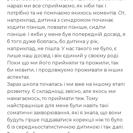
наразі ми все сприймаємо, як ніби так і
потрібно та не помічаємо якихось моментів. От,
наприклад, дитина з синдромом починає
ходити пізніше, повзати пізніше, сидіти
пізніше. І якби у мене був попередній досвід, я
б того дуже боялась, бо дитина у рік,
наприклад, не пішла. У нас такого не було, є
лише наш досвід і він єдиний у своєму роді.
Поки що ми його прийняли та прожили, так
би мовити, і продовжуємо проживати в інших
аспектах.
Зараз школа почалась і ми вже на іншому етапі
розвитку. Є складнощі, звісно, але якось ми
намагаємось, то приймати теж. Тому
найстрашніше для мене були навіть такі
соматичні захворювання, які я знала, що вони
будуть гірше піддаватися корекції ніж то було
б із середньостатистичною дитиною і так далі.