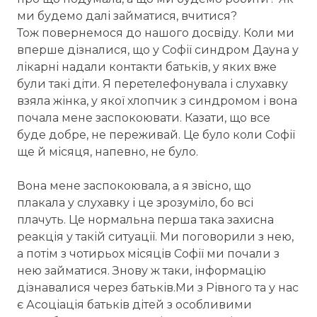
ми будемо далі займатися, вчитися?
Тож повернемося до нашого досвіду. Коли ми
вперше дізналися, що у Софії синдром Дауна у
лікарні надали контакти батьків, у яких вже
були такі діти. Я перетелефонувала і слухавку
взяла жінка, у якої хлопчик з синдромом і вона
почала мене заспокоювати. Казати, що все
буде добре, не переживай. Це було коли Софії
ще й місяця, напевно, не було.
Вона мене заспокоювала, а я звісно, що
плакала у слухавку і це зрозуміло, бо всі
плачуть. Це нормальна перша така захисна
реакція у такій ситуації. Ми поговорили з нею,
а потім з чотирьох місяців Софії ми почали з
нею займатися. Знову ж таки, інформацію
дізнавалися через батьків.Ми з Рівного та у нас
є Асоціація батьків дітей з особливими