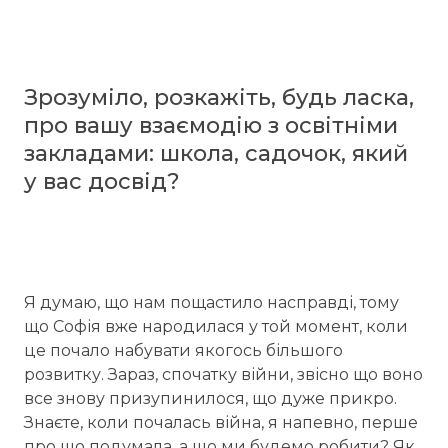
Зрозуміло, розкажіть, будь ласка,
про вашу взаємодію з освітніми
закладами: школа, садочок, який
у вас досвід?
Я думаю, що нам пощастило насправді, тому
що Софія вже народилася у той момент, коли
це почало набувати якогось більшого
розвитку. Зараз, спочатку війни, звісно що воно
все знову призупинилося, що дуже прикро.
Знаєте, коли почалась війна, я напевно, перше
про що подумала, а що ми будемо робити? Як