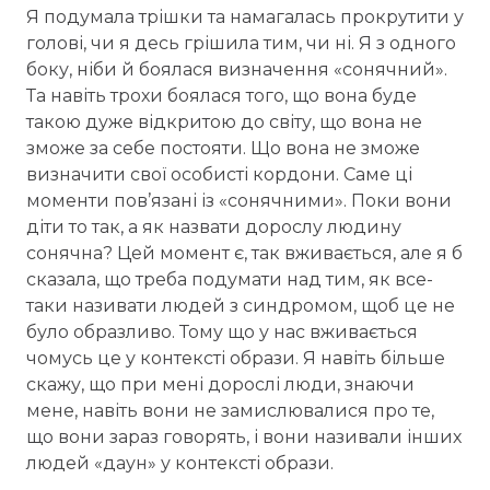
Я подумала трішки та намагалась прокрутити у
голові, чи я десь грішила тим, чи ні. Я з одного
боку, ніби й боялася визначення «сонячний».
Та навіть трохи боялася того, що вона буде
такою дуже відкритою до світу, що вона не
зможе за себе постояти. Що вона не зможе
Раз на місяць ми відправляємо дайджест з
визначити свої особисті кордони. Саме ці
найпопулярнішими статтями
моменти пов’язані із «сонячними». Поки вони
Так, будь ласка повідомляйте мене про новини, події та
діти то так, а як назвати дорослу людину
пропозиції
*
сонячна? Цей момент є, так вживається, але я б
сказала, що треба подумати над тим, як все-
Підписуючись на розсилку, ви погоджуєтесь з
Правилами
таки називати людей з синдромом, щоб це не
користування и Політикою конфіденційності
та даєте згоду на
використання файлів cookie і передачу своїх персональних даних в
було образливо. Тому що у нас вживається
ВБО Даун Синдром
*
чомусь це у контексті образи. Я навіть більше
Електронна пошта
*
скажу, що при мені дорослі люди, знаючи
мене, навіть вони не замислювалися про те,
що вони зараз говорять, і вони називали інших
Підписатися
людей «даун» у контексті образи.