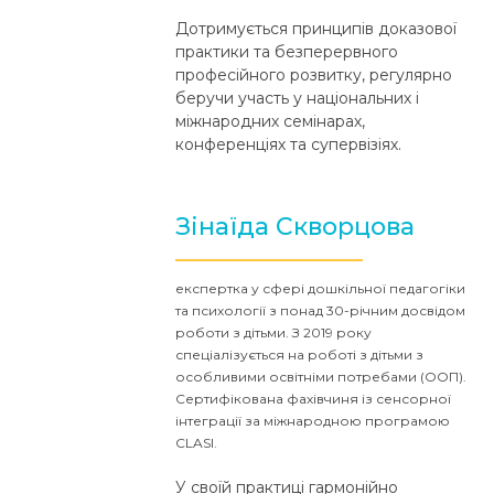
​Дотримується принципів доказової
практики та безперервного
професійного розвитку, регулярно
беручи участь у національних і
міжнародних семінарах,
конференціях та супервізіях.
Зінаїда Скворцова
експертка у сфері дошкільної педагогіки
та психології з понад 30-річним досвідом
роботи з дітьми. З 2019 року
спеціалізується на роботі з дітьми з
особливими освітніми потребами (ООП).
Сертифікована фахівчиня із сенсорної
інтеграції за міжнародною програмою
CLASI.
У своїй практиці гармонійно