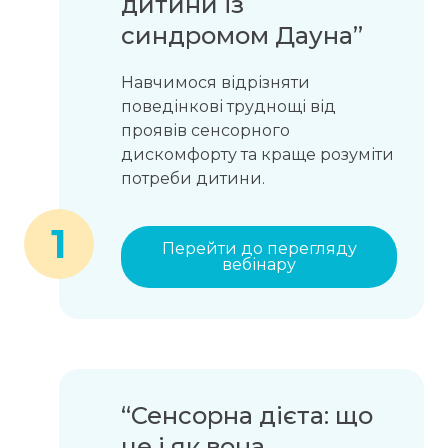
дитини із
синдромом Дауна”
Навчимося відрізняти
поведінкові труднощі від
проявів сенсорного
дискомфорту та краще розуміти
потреби дитини.
1
Перейти до перегляду
вебінару
“Сенсорна дієта: що
це і як вона