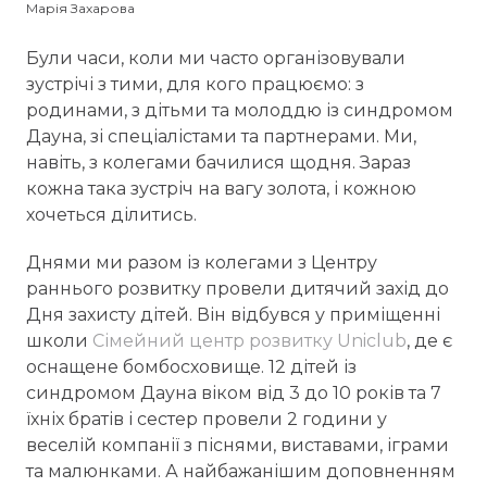
Марія Захарова
Були часи, коли ми часто організовували
зустрічі з тими, для кого працюємо: з
родинами, з дітьми та молоддю із синдромом
Дауна, зі спеціалістами та партнерами. Ми,
навіть, з колегами бачилися щодня. Зараз
кожна така зустріч на вагу золота, і кожною
хочеться ділитись.
Днями ми разом із колегами з Центру
раннього розвитку провели дитячий захід до
Дня захисту дітей. Він відбувся у приміщенні
школи
Cімейний центр розвитку Uniclub
, де є
оснащене бомбосховище. 12 дітей із
синдромом Дауна віком від 3 до 10 років та 7
їхніх братів і сестер провели 2 години у
веселій компанії з піснями, виставами, іграми
та малюнками. А найбажанішим доповненням