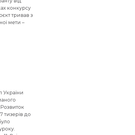
анту від
ах конкурсу
єкт тривав з
ної мети –
іл України
маного
«Розвиток
7 тизерів до
було
уроку.