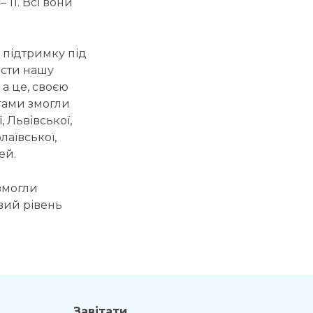
 11. Всі вони
 підтримку під
ести нашу
 а це, своєю
гами змогли
, Львівської,
лаївської,
ей.
змогли
овий рівень
Завітати