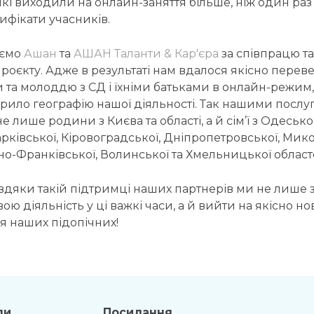
 які виходили на онлайн-заняття більше, ніж один раз –
ифікати учасників.
ємо
Ашан
та
АШАН Таланти & Кар'єра
за співпрацю та
 проєкту. Адже в результаті нам вдалося якісно перев
и та молоддю з СД і їхніми батьками в онлайн-режим,
рило географію нашої діяльності. Так нашими послу
 лише родини з Києва та області, а й сім’ї з Одеської
арківської, Кіровоградської, Дніпропетровської, Мико
но-Франківської, Волинської та Хмельницької област
авдяки такій підтримці наших партнерів ми не лише 
ю діяльність у ці важкі часи, а й вийти на якісно н
я наших підопічних!
ли
Посилання