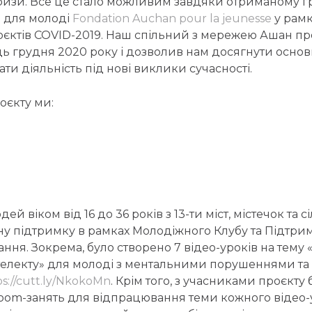
ризи. Все це стало можливим завдяки отриманому гр
 для молоді
Fondation Auchan pour la jeunesse
у рамк
оєктів COVID-2019. Наш спільний з мережею Ашан про
ь грудня 2020 року і дозволив нам досягнути основ
ати діяльність під нові виклики сучасності.
роєкту ми:
й віком від 16 до 36 років з 13-ти міст, містечок та с
ну підтримку в рамках Молодіжного Клубу та Підтри
ня. Зокрема, було створено 7 відео-уроків на тему 
телекту» для молоді з ментальними порушеннями та 
s://cutt.ly/NkokoMn
. Крім того, з учасниками проєкту 
oom-занять для відпрацювання теми кожного відео-