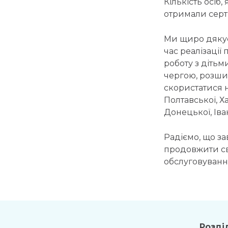
Кількість осіб,
отримали серт
Ми щиро дяку
час реалізації
роботу з дітьм
чергою, розши
скористатися не
Полтавської, Х
Донецької, Іва
Радіємо, що з
продовжити сво
обслуговуванн
Розді