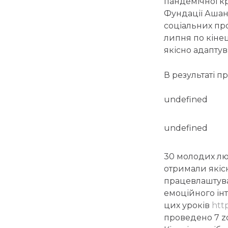
пандемічної к
Фундації Ашан
соціальних пр
липня по кінец
якісно адаптув
В результаті п
undefined
undefined
30 молодих люде
отримали якіс
працевлаштуван
емоційного ін
цих уроків
http
проведено 7 z