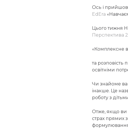
Ось і прийшов
EdEra
«Навчаєм
Цього тижня Н
Перспектива 2
«Комплексне 
та розповість
освітніми потр
Чи знайоме вам
інакше. Це наз
роботу з діть
Отже, якщо ви 
страх прямих з
формулювання 