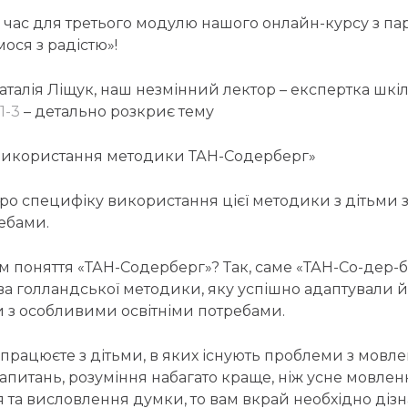
 час для третього модулю нашого онлайн-курсу з па
ося з радістю»!
аталія Ліщук, наш незмінний лектор – експертка шкі
1-3
– детально розкриє тему
використання методики ТАН-Содерберг»
 про специфіку використання цієї методики з дітьми
ебами.
 поняття «ТАН-Содерберг»? Так, саме «ТАН-Со-дер-бе
ва голландської методики, яку успішно адаптували й
ми з особливими освітніми потребами.
працюєте з дітьми, в яких існують проблеми з мовле
апитань, розуміння набагато краще, ніж усне мовлен
та висловлення думки, то вам вкрай необхідно дізн