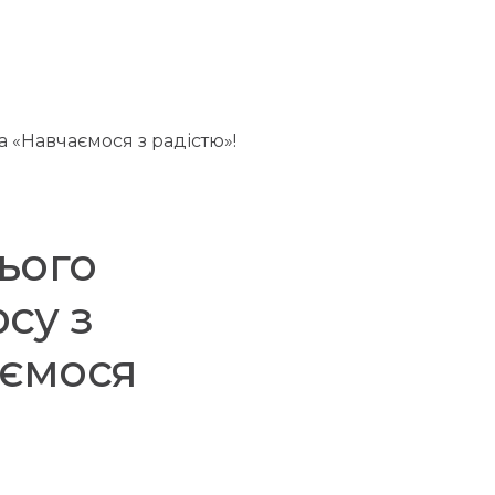
ього
су з
аємося