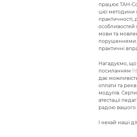
працює ТАН-Со
цієї методики 
практичності, 
особливостей к
мови та мовлен
порушеннями. Б
практичні вправ
Нагадуємо, що 
посиланням
ht
дає можливість
оплати та рекв
модулів. Серт
атестації педа
радою вашого з
І нехай наші д