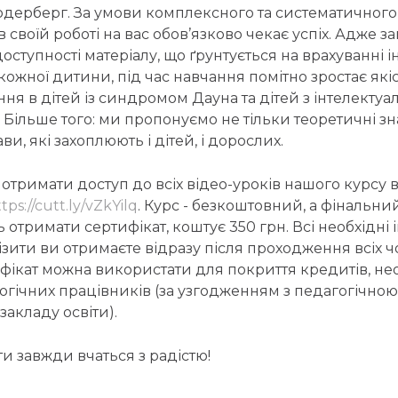
дерберг. За умови комплексного та систематичног
в своїй роботі на вас обов’язково чекає успіх. Адже з
доступності матеріалу, що ґрунтується на врахуванні
ожної дитини, під час навчання помітно зростає які
ня в дітей із синдромом Дауна та дітей з інтелекту
ільше того: ми пропонуємо не тільки теоретичні зн
и, які захоплюють і дітей, і дорослих.
отримати доступ до всіх відео-уроків нашого курсу 
tps://cutt.ly/vZkYilq
. Курс - безкоштовний, а фінальний
 отримати сертифікат, коштує 350 грн. Всі необхідні і
ізити ви отримаєте відразу після проходження всіх 
ифікат можна використати для покриття кредитів, не
гогічних працівників (за узгодженням з педагогічно
акладу освіти).
іти завжди вчаться з радістю!