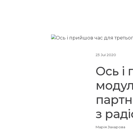
23 Jul 2020
Ось і
модул
партн
з раді
Марія Захарова