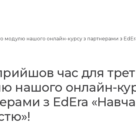
 прийшов час для трет
ю нашого онлайн-кур
ерами з EdEra «Навч
стю»!