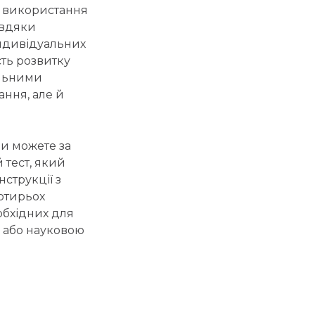
о використання
авдяки
 індивідуальних
сть розвитку
альними
ання, але й
ви можете за
 тест, який
нструкції з
чотирьох
обхідних для
ю або науковою