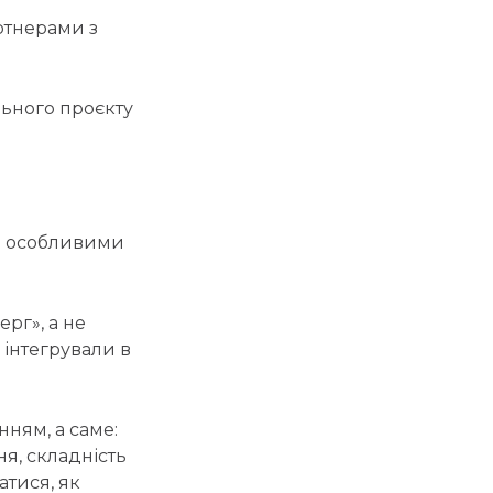
ртнерами з
льного проєкту
 з особливими
рг», а не
 інтегрували в
нням, а саме:
ня, складність
атися, як