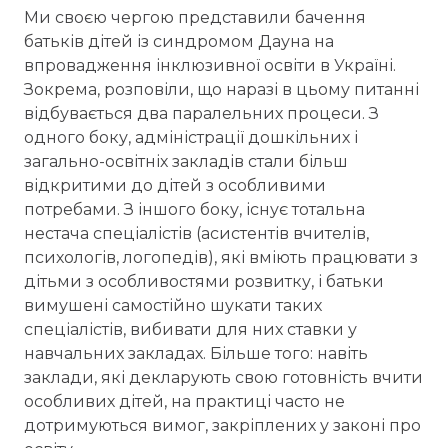
Ми своєю чергою представили бачення
батьків дітей із синдромом Дауна на
впровадження інклюзивної освіти в Україні.
Зокрема, розповіли, що наразі в цьому питанні
відбувається два паралельних процеси. З
одного боку, адміністрації дошкільних і
загально-освітніх закладів стали більш
відкритими до дітей з особливими
потребами. З іншого боку, існує тотальна
нестача спеціалістів (асистентів вчителів,
психологів, логопедів), які вміють працювати з
дітьми з особливостями розвитку, і батьки
вимушені самостійно шукати таких
спеціалістів, вибивати для них ставки у
навчальних закладах. Більше того: навіть
заклади, які декларують свою готовність вчити
особливих дітей, на практиці часто не
дотримуються вимог, закріплених у законі про