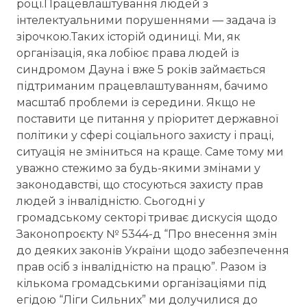
році.Працевлаштування людей з
інтелектуальними порушеннями — задача із
зірочкою.Таких історій одиниці. Ми, як
організація, яка лобіює права людей із
синдромом Дауна і вже 5 років займається
підтриманим працевлаштуванням, бачимо
масштаб проблеми із середини. Якщо не
поставити це питання у пріоритет державної
політики у сфері соціального захисту і праці,
ситуація не зміниться на краще. Саме тому ми
уважно стежимо за будь-якими змінами у
законодавстві, що стосуються захисту прав
людей з інвалідністю. Сьогодні у
громадському секторі триває дискусія щодо
Законопроєкту № 5344-д “Про внесення змін
до деяких законів України щодо забезпечення
прав осіб з інвалідністю на працю”. Разом із
кількома громадськими організаціями під
егідою “Ліги Сильних” ми долучилися до