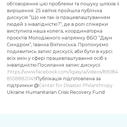
обговорення цієї проблеми та пошуку шляхів її
вирішення. 25 квітня пройшла публічна
дискусія “Що не так із працевлаштуванням
людей з інвалідністю?”, де в ролі спікерки
виступила наша колега, координаторка
проєктів Молодіжного напрямку ВБО “Даун
Синдром”, Іванна Віхтинська. Пропонуємо
подивитись запис дискусії, аби бути в курсі
всіх змін у сфері працевлаштування осіб з
інвалідністю.Посилання запис дискусії
:
https://www.facebook.com/ligasyla/videos/89084
8558882049
Публікація підготовлена за
підтримки @
Center for Disaster Philanthropy
Ukraine Humanitarian Crisis Recovery Fund