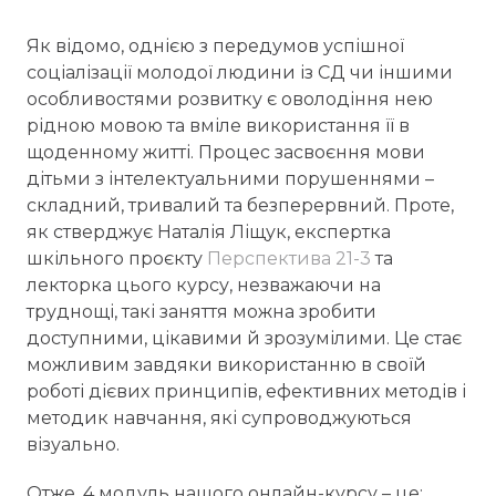
Як відомо, однією з передумов успішної
соціалізації молодої людини із СД чи іншими
особливостями розвитку є оволодіння нею
рідною мовою та вміле використання її в
щоденному житті. Процес засвоєння мови
дітьми з інтелектуальними порушеннями –
складний, тривалий та безперервний. Проте,
як стверджує Наталія Ліщук, експертка
шкільного проєкту
Перспектива 21-3
та
лекторка цього курсу, незважаючи на
труднощі, такі заняття можна зробити
доступними, цікавими й зрозумілими. Це стає
можливим завдяки використанню в своїй
роботі дієвих принципів, ефективних методів і
методик навчання, які супроводжуються
візуально.
Отже, 4 модуль нашого онлайн-курсу – це: