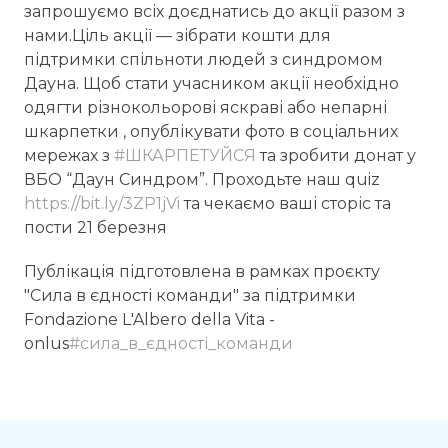
запрошуємо всіх доєднатись до акції разом з
нами.Ціль акції — зібрати кошти для
підтримки спільноти людей з синдромом
Дауна. Щоб стати учасником акції необхідно
одягти різнокольорові яскраві або непарні
шкарпетки , опублікувати фото в соціальних
мережах з
#ШКАРПЕТУЙСЯ
та зробити донат у
ВБО “Даун Синдром”. Проходьте наш quiz
https://bit.ly/3ZP1jVi
та чекаємо ваші сторіс та
пости 21 березня
Публікація підготовлена в рамках проєкту
"Сила в єдності команди" за підтримки
Fondazione L'Albero della Vita -
onlus
#сила_в_єдності_команди