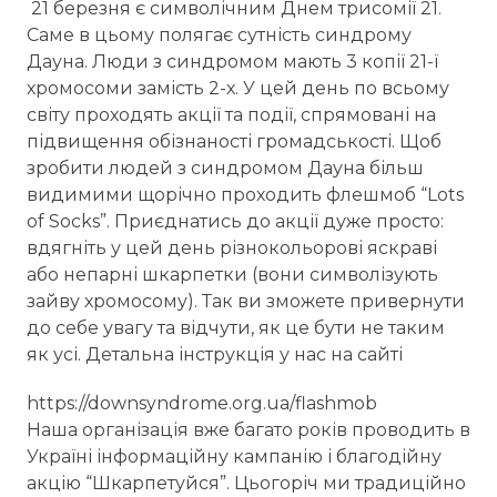
21 березня є символічним Днем трисомії 21.
Саме в цьому полягає сутність синдрому
Дауна. Люди з синдромом мають 3 копії 21-ї
хромосоми замість 2-х. У цей день по всьому
світу проходять акції та події, спрямовані на
підвищення обізнаності громадськості. Щоб
зробити людей з синдромом Дауна більш
видимими щорічно проходить флешмоб “Lots
of Socks”. Приєднатись до акції дуже просто:
вдягніть у цей день різнокольорові яскраві
або непарні шкарпетки (вони символізують
зайву хромосому). Так ви зможете привернути
до себе увагу та відчути, як це бути не таким
як усі. Детальна інструкція у нас на сайті
https://downsyndrome.org.ua/flashmob
Наша організація вже багато років проводить в
Україні інформаційну кампанію і благодійну
акцію “Шкарпетуйся”. Цьогоріч ми традиційно