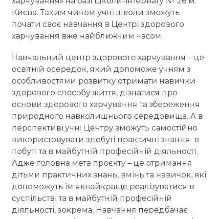
харчування» на базі школи-інтернату № 26 м.
Києва. Таким чином учні школи зможуть
почати своє навчання в Центрі здорового
харчування вже найближчим часом.
Навчальний центр здорового харчування – це
освітній осередок, який допоможе учням з
особливостями розвитку отримати навички
здорового способу життя, дізнатися про
основи здорового харчування та збереження
природного навколишнього середовища. А в
перспективі учні Центру зможуть самостійно
використовувати здобуті практичні знання в
побуті та в майбутній професійній діяльності.
Адже головна мета проєкту – це отримання
дітьми практичних знань, вмінь та навичок, які
допоможуть їм якнайкраще реалізуватися в
суспільстві та в майбутній професійній
діяльності, зокрема. Навчання передбачає