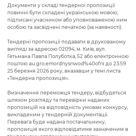
Документи у складі тендерної пропозиції
повинні бути складені українською мовою,
підписані учасником або уповноваженою ним
особою та засвідчені печаткою (за наявності).
Тендерні пропозиції подавати в друкованому
вигляді за адресою 02094, м. Київ, вул.
Гетьмана Павла Полуботка, 52 або електронною
поштою au.gro.emordnysnwod%40ofni до 23:59
25 березня 2026 року, вказавши у темі листа
«Тендерна пропозиція».
Визначення переможця тендеру, відбудеться
шляхом розгляду та перевірки наданих
пропозицій на відповідність умовам конкурсу,
викладеним у тендерній документації.
Перевага буде надана постачальнику,
пропозиція якого відповідатиме зазначеним в