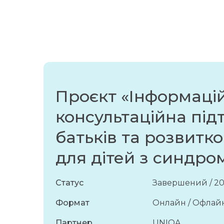
Проєкт «Інформаці
консультаційна під
батьків та розвитко
для дітей з синдро
Статус
Завершений / 2
Формат
Онлайн / Офлай
Партнер
UNIQA