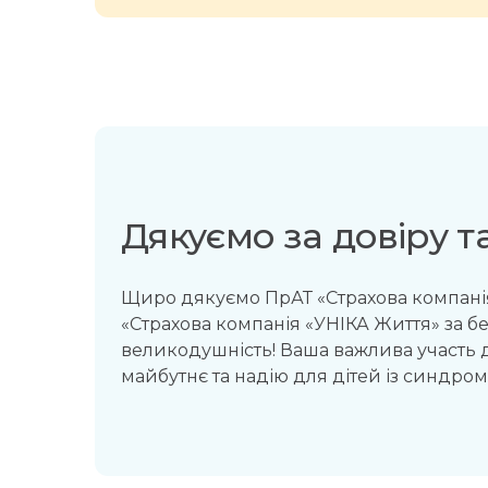
Дякуємо за довіру т
Щиро дякуємо ПрАТ «Страхова компанія
«Страхова компанія «УНІКА Життя» за б
великодушність! Ваша важлива участь 
майбутнє та надію для дітей із синдромо