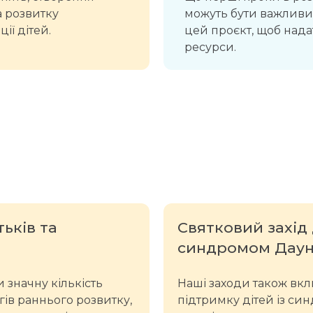
а розвитку
можуть бути важливим
ії дітей.
цей проєкт, щоб нада
ресурси.
ьків та
Святковий захід 
синдромом Дау
 значну кількість
Наші заходи також вкл
огів раннього розвитку,
підтримку дітей із си