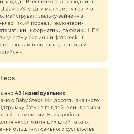
й захід до Всесвітнього дня людей із
 ZakrevSky. Діти мали змогу грати в
тах, майструвати ляльку-зайченя зі
-класі, який провели волонтери-
атематики, інформатики та фізики НПУ
ти участь у родинній фотосесії. Ці
 розвагам і соціалізації дітей, а й
етуйся!».
teps
ведено
49 індивідуальних
амою Baby Steps. Ми досягли значного
ідтримку батьків та дітей із синдромом
і, а й за її межами. Наша робота
ня якості життя цих дітей та їхніх
рення більш інклюзивного суспільства.