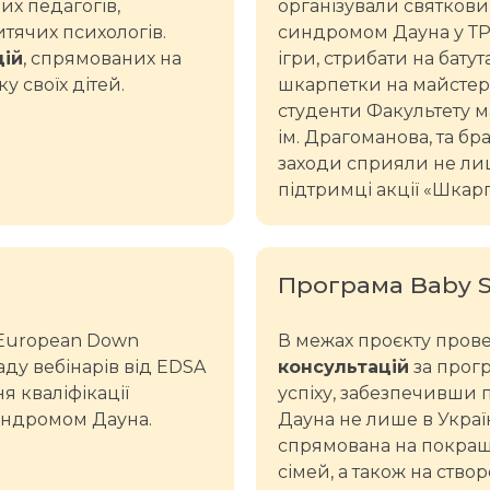
их педагогів,
організували святкови
итячих психологів.
синдромом Дауна у ТРЦ
цій
, спрямованих на
ігри, стрибати на бату
у своїх дітей.
шкарпетки на майстер
студенти Факультету м
ім. Драгоманова, та бра
заходи сприяли не лише
підтримці акції «Шкарп
Програма Baby S
 European Down
В межах проєкту про
аду вебінарів від EDSA
консультацій
за прогр
я кваліфікації
успіху, забезпечивши п
 синдромом Дауна.
Дауна не лише в Україн
спрямована на покращен
сімей, а також на ство