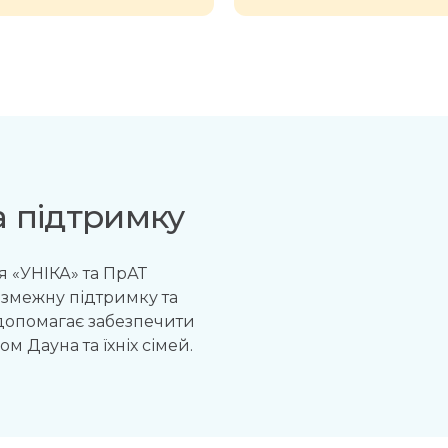
а підтримку
 «УНІКА» та ПрАТ
езмежну підтримку та
допомагає забезпечити
м Дауна та їхніх сімей.