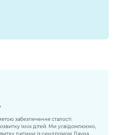
у
метою забезпечення сталості
озвитку їхніх дітей. Ми усвідомлюємо,
звитку дитини із синдромом Дауна