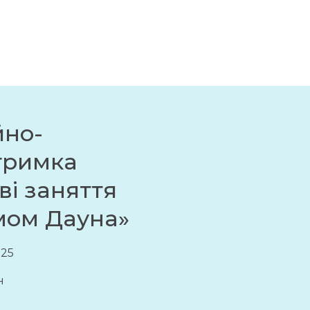
йно-
тримка
ві заняття
мом Дауна»
025
н