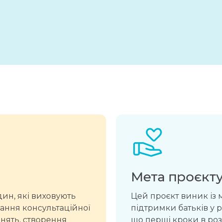
Мета проєкт
ин, які виховують
Цей проєкт виник із 
ання консультаційної
підтримки батьків у р
нять, створення
що перші кроки в ро