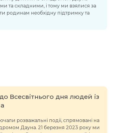
и та складними, і тому ми взялися за
ти родинам необхідну підтримку та
до Всесвітнього дня людей із
на
ючали розважальні події, спрямовані на
ндромом Дауна. 21 березня 2023 року ми