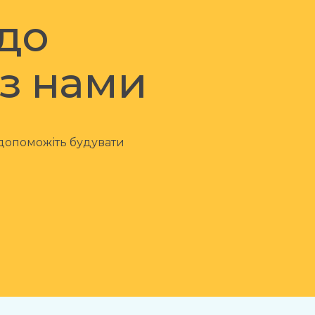
 до
 з нами
 допоможіть будувати