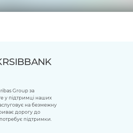
UKRSIBBANK
ibas Group за
те у підтримці наших
заслуговує на безмежну
криває дорогу до
 потребує підтримки.