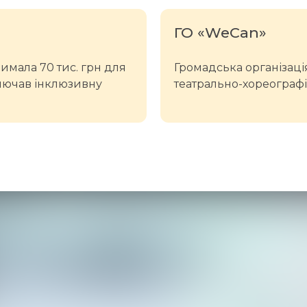
ГО «WeCan»
римала 70 тис. грн для
Громадська організаці
ключав інклюзивну
театрально-хореографіч