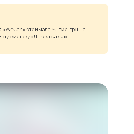
я «WeCan» отримала 50 тис. грн на
ну виставу «Лісова казка».