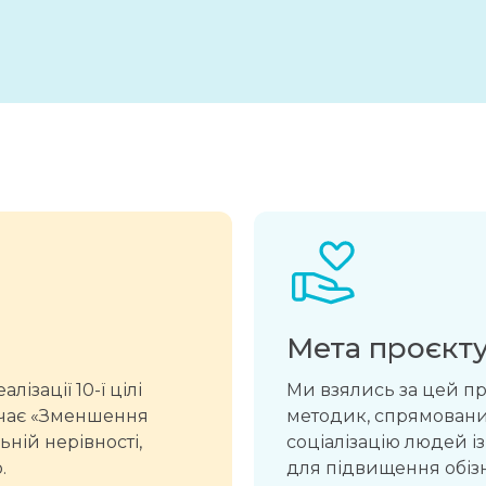
Мета проєкт
ізації 10-ї цілі
Ми взялись за цей про
ачає «Зменшення
методик, спрямованих
ьній нерівності,
соціалізацію людей із
.
для підвищення обізн