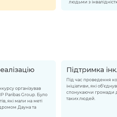
людьми з інвалідністю
еалізацію
Підтримка інк
Під час проведення к
ініціативи, які об'єдну
нкурсу організував
спонукаючи громади д
 Paribas Group. Було
таких людей.
ів, які мали на меті
дромом Дауна та