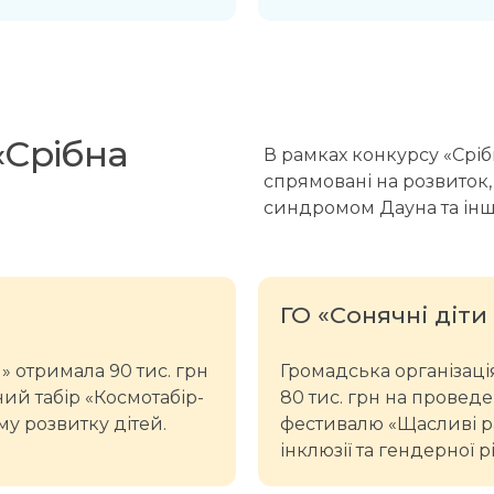
«Срібна
В рамках конкурсу «Сріб
спрямовані на розвиток,
синдромом Дауна та інш
ГО «Сонячні діт
» отримала 90 тис. грн
Громадська організаці
ний табір «Космотабір-
80 тис. грн на провед
му розвитку дітей.
фестивалю «Щасливі р
інклюзії та гендерної рі