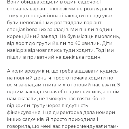
Вони обидва ходили в один садочок. І
спочатку варіант інклюзії ми не розглядали.
Тому що спеціалізовані заклади по відгуках
були непогані. І ми розглядали варіант
спеціалізованих закладів. Ми пішли в один
корекційний заклад. Це був місяць вмовлянь,
від воріт до групи йшли по 40 хвилин. Діти
навідріз відмовлялись туди ходити. Тоді ми
пішли в приватний на декілька годин.
А коли зрозуміли, що треба віддавати кудись
на повний день, я просто почала ходити по
всім закладам і питати хто готовий нас взяти. З
одним закладом начебто домовились, а потім
нам сказали, не зможуть нас взяти, бо не
відкрили групу через відсутність
фінансування. І ця директорка дала номери
інших садочків. Я просто приходила і
говорила, що мені вас порекомендували там-