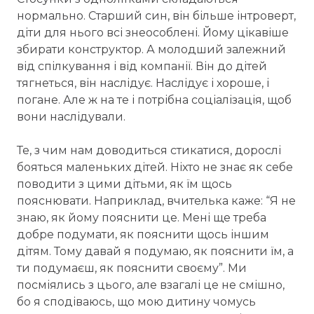
нормально. Старший син, він більше інтроверт,
діти для нього всі знеособлені. Йому цікавіше
збирати конструктор. А молодший залежний
від спілкування і від компанії. Він до дітей
тягнеться, він наслідує. Наслідує і хороше, і
погане. Але ж на те і потрібна соціалізація, щоб
вони наслідували.
Те, з чим нам доводиться стикатися, дорослі
бояться маленьких дітей. Ніхто не знає як себе
поводити з цими дітьми, як їм щось
пояснювати. Наприклад, вчителька каже: “Я не
знаю, як йому пояснити це. Мені ще треба
добре подумати, як пояснити щось іншим
дітям. Тому давай я подумаю, як пояснити їм, а
ти подумаєш, як пояснити своєму”. Ми
посміялись з цього, але взагалі це не смішно,
бо я сподіваюсь, що мою дитину чомусь