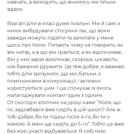
навчать, а виходить, що вчимось ми тільки
вдвох.
Взагалі діти в класі дуже лояльні. Ми й самі з
ними вибудували стосунки так, що вони
завжди можуть підійти та запитати у мене
щось про Колю. Питають чому не говорить, як
він читає, а в що він грається, а як відпочиває.
Він у них зараз викликає, скоріше, цікавість,
ніж бажання дружити. Це теж добре, я вважаю.
тобто діти зрозуміли, що ми, батьки, є
помічниками в комунікації, і активно
користуються цим. І це спонукає їх якось
налагоджувати контакт одне з одним.
От сьогодні хлопчик на уроці каже: “Коля, що
ти, задовбався вже сидіть в цій школі? Але ж
тобі добре, бо ти підеш після 4-го, бо ти з
мамою. А мені ще сидіть до 5-го”. Тобто це вже
без моєї участі відбувається. Я собі тихо