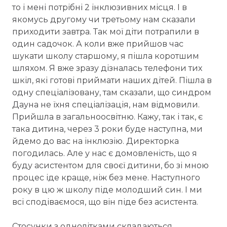
то і мені потрібні 2 інклюзивних місця. І в
якомусь другому чи третьому нам сказали
приходити завтра. Так мої діти потрапили в
один садочок. А коли вже прийшов час
шукати школу старшому, я пішла коротшим
шляхом. Я вже зразу дізналась телефони тих
шкіл, які готові приймати наших дітей. Пішла в
одну спеціалізовану, там сказали, що синдром
Дауна не їхня спеціалізація, нам відмовили.
Прийшла в загальноосвітню. Кажу, так і так, є
така дитина, через 3 роки буде наступна, ми
йдемо до вас на інклюзію. Директорка
погодилась. Але у нас є домовленість, що я
буду асистентом для своєї дитини, бо зі мною
процес іде краще, ніж без мене. Наступного
року в цю ж школу піде молодший син. І ми
всі сподіваємося, що він піде без асистента.
Стосунки з однолітками складаються