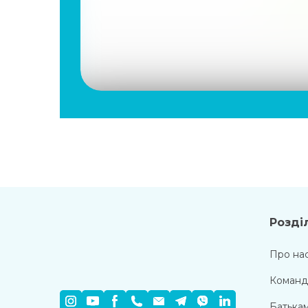
Розді
Про на
Команд
Батька