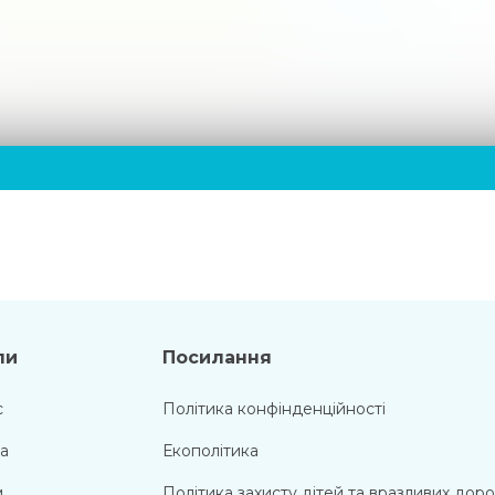
ли
Посилання
с
Політика конфінденційності
а
Екополітика
м
Політика захисту дітей та вразливих дор