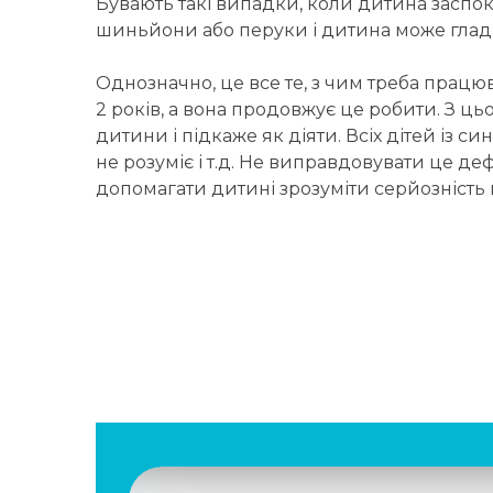
Бувають такі випадки, коли дитина заспок
шиньйони або перуки і дитина може глади
Однозначно, це все те, з чим треба працю
2 років, а вона продовжує це робити. З ц
дитини і підкаже як діяти. Всіх дітей із
не розуміє і т.д. Не виправдовувати це д
допомагати дитині зрозуміти серйозність 