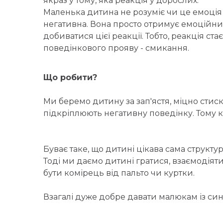
якраз у тому, яка реакція у дорослих.
Маленька дитина не розуміє чи це емоція
негативна. Вона просто отримує емоційни
добиватися цієї реакції. Тобто, реакція ст
поведінкового прояву - смикання.
Що робити?
Ми беремо дитину за зап'ястя, міцно стиска
підкріплюють негативну поведінку. Тому ко
Буває таке, що дитині цікава сама структу
Тоді ми даємо дитині гратися, взаємодіят
бути комірець від пальто чи куртки.
Взагалі дуже добре давати малюкам із с