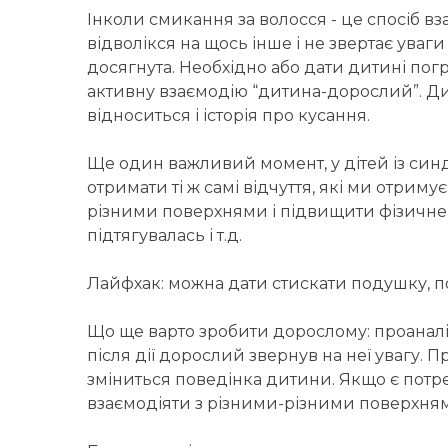
Інколи смикання за волосся - це спосіб в
відволікся на щось інше і не звертає уваг
досягнута. Необхідно або дати дитині погр
активну взаємодію “дитина-дорослий”. Дит
відноситься і історія про кусання.
Ще один важливий момент, у дітей із синд
отримати ті ж самі відчуття, які ми отриму
різними поверхнями і підвищити фізичне 
підтягувалась і т.д.
Лайфхак: можна дати стискати подушку, пог
Що ще варто зробити дорослому: проаналізу
після дії дорослий звернув на неї увагу. П
зміниться поведінка дитини. Якщо є потреб
взаємодіяти з різними-різними поверхня