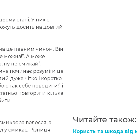
ьому етапі. У них є
можуть досить на довгий
.
на це певним чином. Він
Не можна!”. А може
, ну не смикай”.
тина починає розуміти це
ий дуже чітко і коротко
бою так себе поводити!” і
статньо повторити кілька
бити.
Читайте також
смикає за волосся, а
угу смикає. Різниця
Користь та шкода від 