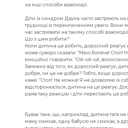
на інші способи взаємодії.
Діти із синдром Дауна часто застряють на ц
труднощі із переключенням уваги. Вони 
час застрявати на такому способі взаємодії
Що з цим робити?
Коли дитина це робить, дорослий реагує 
може суворо сказати: “Мені боляче! Стоп! 
емоційно говорити: “Ой-ой-ой, волоссячко
Залежно від того, як дорослий реагує, ди
добре, чи це не добре? Тобто, якщо доросл
каже: “Стоп! Не можна! Я не дозволяю із со
відсторонюється, дитина на це реагує. До
разів таку реакцію і діти перестають це ро
Буває таке, що, наприклад, дитина тата не 
маму смикає, одну бабусю не смикає, а др