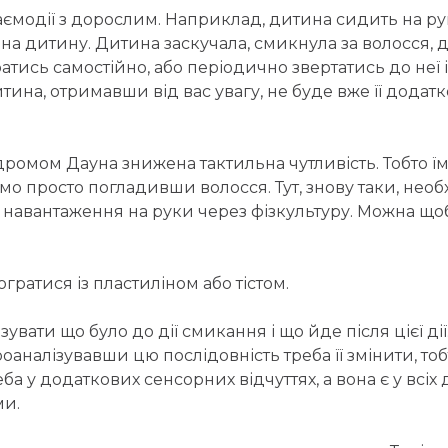
заємодії з дорослим. Наприклад, дитина сидить на ру
и на дитину. Дитина заскучала, смикнула за волосся,
атись самостійно, або періодично звертатись до неї і
ина, отримавши від вас увагу, не буде вже її дода
ромом Дауна знижена тактильна чутливість. Тобто їм
ємо просто погладивши волосся. Тут, знову таки, необ
навантаження на руки через фізкультуру. Можна щоб 
ратися із пластиліном або тістом.
вати що було до дії смикання і що йде після цієї дії.
роаналізувавши цю послідовність треба її змінити, то
а у додаткових сенсорних відчуттях, а вона є у всіх
ми.