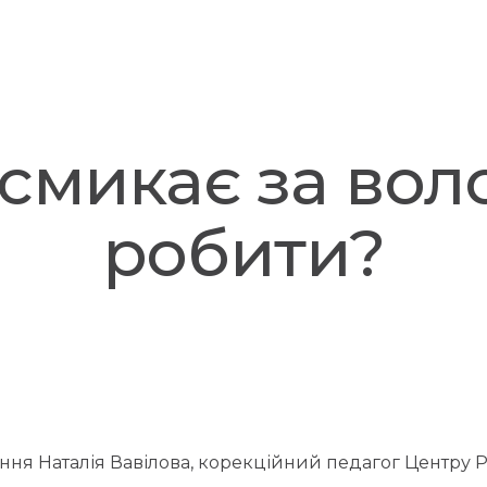
смикає за вол
робити?
ання Наталія Вавілова, корекційний педагог Центру