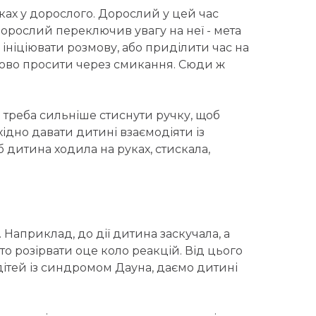
ках у дорослого. Дорослий у цей час
 дорослий переключив увагу на неї - мета
 ініціювати розмову, або приділити час на
тково просити через смикання. Сюди ж
 треба сильніше стиснути ручку, щоб
хідно давати дитині взаємодіяти із
дитина ходила на руках, стискала,
 Наприклад, до дії дитина заскучала, а
бто розірвати оце коло реакцій. Від цього
 дітей із синдромом Дауна, даємо дитині