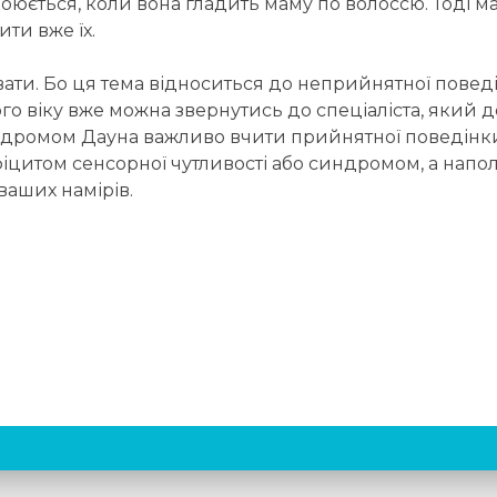
оюється, коли вона гладить маму по волоссю. Тоді ма
ти вже їх.
вати. Бо ця тема відноситься до неприйнятної пове
ього віку вже можна звернутись до спеціаліста, яки
 синдромом Дауна важливо вчити прийнятної поведінк
ефіцитом сенсорної чутливості або синдромом, а напо
ваших намірів.