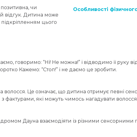
 позитивна, чи
Особливості фізичного
й відгук. Дитина може
ає підкріпленням цього
ємо, говоримо: “Ні! Не можна!” і відводимо її руку в
ротко Кажемо: “Стоп!” і не даємо це зробити.
ра волосся. Це означає, що дитина отримує певні сенс
и з фактурами, які можуть чимось нагадувати волосся
индромом Дауна взаємодіяти із різними сенсорними