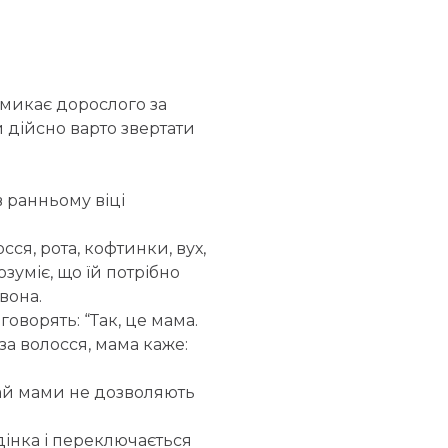
микає дорослого за
и дійсно варто звертати
в ранньому віці
ся, рота, кофтинки, вух,
зуміє, що їй потрібно
 вона.
говорять: “Так, це мама.
 за волосся, мама каже:
чай мами не дозволяють
інка і переключається