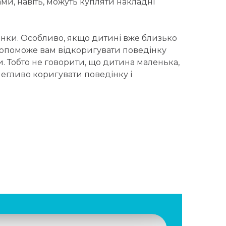
ми, навіть, можуть купляти накладні
дінки. Особливо, якщо дитині вже близько
й допоможе вам відкоригувати поведінку
и. Тобто не говорити, що дитина маленька,
легливо коригувати поведінку і