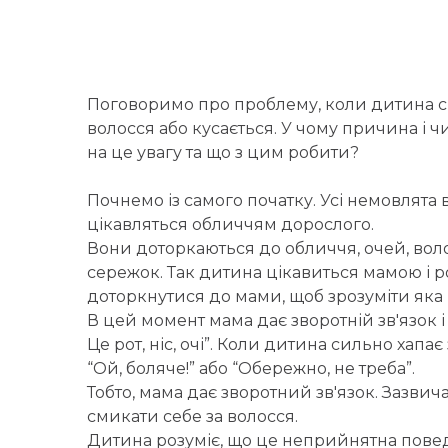
Поговоримо про проблему, коли дитина с
волосся або кусається. У чому причина і ч
на це увагу та що з цим робити?
Почнемо із самого початку. Усі немовлята 
цікавляться обличчям дорослого.
Вони доторкаються до обличчя, очей, волос
сережок. Так дитина цікавиться мамою і ро
доторкнутися до мами, щоб зрозуміти яка
В цей момент мама дає зворотній зв'язок і 
Це рот, ніс, очі”. Коли дитина сильно хапає
“Ой, боляче!” або “Обережно, не треба”.
Тобто, мама дає зворотний зв'язок. Зазви
смикати себе за волосся.
Дитина розуміє, що це неприйнятна повед