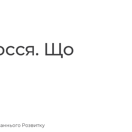
осся. Що
 Раннього Розвитку