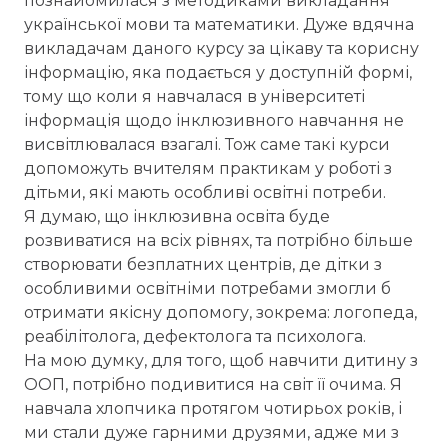
познайомилася з методиками викладання
української мови та математики. Дуже вдячна
викладачам даного курсу за цікаву та корисну
інформацію, яка подається у доступній формі,
тому що коли я навчалася в університеті
інформація щодо інклюзивного навчання не
висвітлювалася взагалі. Тож саме такі курси
допоможуть вчителям практикам у роботі з
дітьми, які мають особливі освітні потреби.
Я думаю, що інклюзивна освіта буде
розвиватися на всіх рівнях, та потрібно більше
створювати безплатних центрів, де дітки з
особливими освітніми потребами змогли б
отримати якісну допомогу, зокрема: логопеда,
реабілітолога, дефектолога та психолога.
На мою думку, для того, щоб навчити дитину з
ООП, потрібно подивитися на світ її очима. Я
навчала хлопчика протягом чотирьох років, і
ми стали дуже гарними друзями, адже ми з