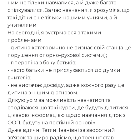
ним не тільки навчалися, а й дуже багато
спілкувалися. За час навчання, я зрозуміла, що
такі дітки є не тільки нашими учнями, а й
учителями.
На сьогодні, я зустрічаюся з такими
проблемами:
- дитина категорично не визнає свій стан (а це
порушення опорно-рухової системи);
- гіперопіка з боку батьків;
- часто батьки не прислухаються до думки
вчителів;
- не вистачає досвіду, адже кожного разу це
дитина з іншим діагнозом.
Дякую усім за можливість навчатися та
сподіваюся що такі курси, де будуть ділитися
цікавою інформацією щодо навчання діток з
ООП, будуть на постійній основі.»
Дуже вдячні Тетяні Іванівні за зворотний
зв'язок та щиро радіємо, що тренінг став