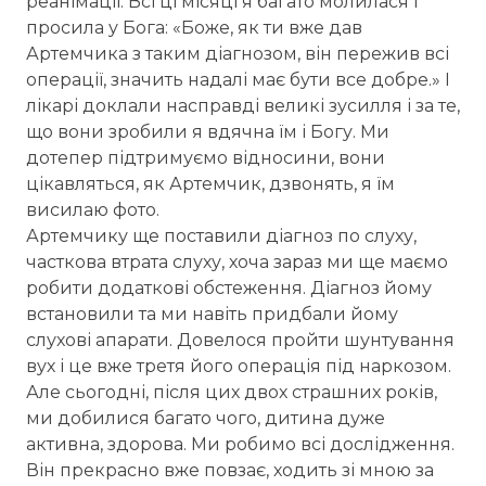
реанімації. Всі ці місяці я багато молилася і
просила у Бога: «Боже, як ти вже дав
Артемчика з таким діагнозом, він пережив всі
операції, значить надалі має бути все добре.» І
лікарі доклали насправді великі зусилля і за те,
що вони зробили я вдячна їм і Богу. Ми
дотепер підтримуємо відносини, вони
цікавляться, як Артемчик, дзвонять, я їм
висилаю фото.
Артемчику ще поставили діагноз по слуху,
часткова втрата слуху, хоча зараз ми ще маємо
робити додаткові обстеження. Діагноз йому
встановили та ми навіть придбали йому
слухові апарати. Довелося пройти шунтування
вух і це вже третя його операція під наркозом.
Але сьогодні, після цих двох страшних років,
ми добилися багато чого, дитина дуже
активна, здорова. Ми робимо всі дослідження.
Він прекрасно вже повзає, ходить зі мною за