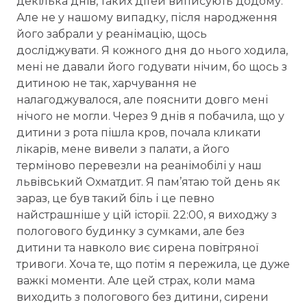
декілька днів, таких дітей виписують додому.
Але не у нашому випадку, після народження
його забрали у реанімацію, щось
досліджувати. Я кожного дня до нього ходила,
мені не давали його годувати нічим, бо щось з
дитиною не так, харчування не
налагоджувалося, але пояснити довго мені
нічого не могли. Через 9 днів я побачила, що у
дитини з рота пішла кров, почала кликати
лікарів, мене вивели з палати, а його
терміново перевезли на реанімобілі у наш
львівський Охматдит. Я пам’ятаю той день як
зараз, це був такий біль і це певно
найстрашніше у цій історії. 22:00, я виходжу з
пологового будинку з сумками, але без
дитини та навколо виє сирена повітряної
тривоги. Хоча те, що потім я пережила, це дуже
важкі моменти. Але цей страх, коли мама
виходить з пологового без дитини, сирени