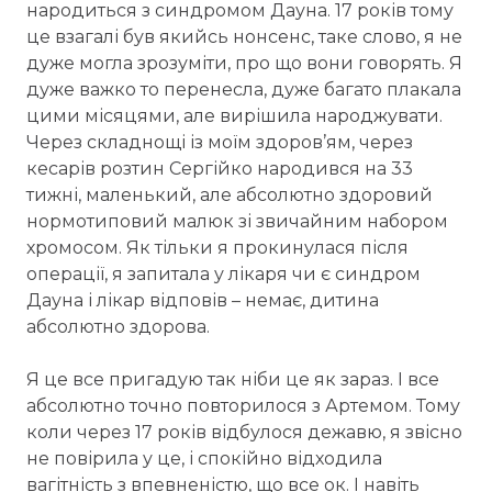
народиться з синдромом Дауна. 17 років тому
це взагалі був якийсь нонсенс, таке слово, я не
дуже могла зрозуміти, про що вони говорять. Я
дуже важко то перенесла, дуже багато плакала
цими місяцями, але вирішила народжувати.
Через складнощі із моїм здоров’ям, через
кесарів розтин Сергійко народився на 33
тижні, маленький, але абсолютно здоровий
нормотиповий малюк зі звичайним набором
хромосом. Як тільки я прокинулася після
операції, я запитала у лікаря чи є синдром
Дауна і лікар відповів – немає, дитина
абсолютно здорова.
Я це все пригадую так ніби це як зараз. І все
абсолютно точно повторилося з Артемом. Тому
коли через 17 років відбулося дежавю, я звісно
не повірила у це, і спокійно відходила
вагітність з впевненістю, що все ок. І навіть