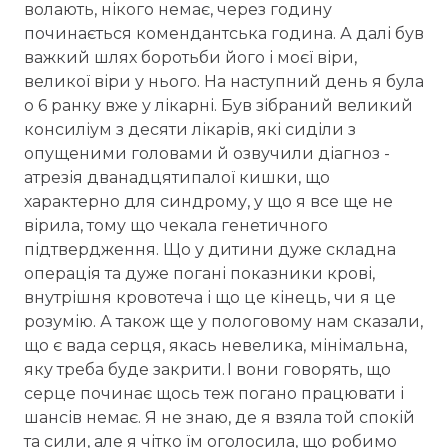
волають, нікого немає, через годину
починається комендантська година. А далі був
важкий шлях боротьби його і моєї віри,
великої віри у нього. На наступний день я була
о 6 ранку вже у лікарні. Був зібраний великий
консиліум з десяти лікарів, які сиділи з
опущеними головами й озвучили діагноз -
атрезія дванадцятипалої кишки, що
характерно для синдрому, у що я все ще не
вірила, тому що чекала генетичного
підтвердження. Що у дитини дуже складна
операція та дуже погані показники крові,
внутрішня кровотеча і що це кінець, чи я це
розумію. А також ще у пологовому нам сказали,
що є вада серця, якась невелика, мінімальна,
яку треба буде закрити. І вони говорять, що
серце починає щось теж погано працювати і
шансів немає. Я не знаю, де я взяла той спокій
та сили, але я чітко їм оголосила, що робимо