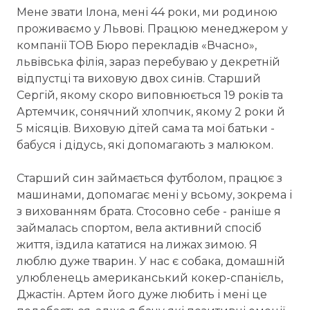
Мене звати Ілона, мені 44 роки, ми родиною
проживаємо у Львові. Працюю менеджером у
компанії ТОВ Бюро перекладів «Вчасно»,
львівська філія, зараз перебуваю у декретній
відпустці та виховую двох синів. Старший
Сергій, якому скоро виповнюється 19 років та
Артемчик, сонячний хлопчик, якому 2 роки й
5 місяців. Виховую дітей сама та мої батьки -
бабуся і дідусь, які допомагають з малюком.
Старший син займається футболом, працює з
машинами, допомагає мені у всьому, зокрема і
з вихованням брата. Стосовно себе - раніше я
займалась спортом, вела активний спосіб
життя, їздила кататися на лижах зимою. Я
люблю дуже тварин. У нас є собака, домашній
улюбленець американський кокер-спанієль,
Джастін. Артем його дуже любить і мені це