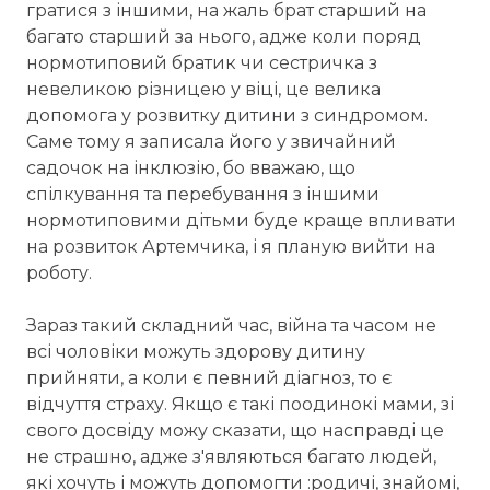
гратися з іншими, на жаль брат старший на
багато старший за нього, адже коли поряд
нормотиповий братик чи сестричка з
невеликою різницею у віці, це велика
допомога у розвитку дитини з синдромом.
Саме тому я записала його у звичайний
садочок на інклюзію, бо вважаю, що
спілкування та перебування з іншими
нормотиповими дітьми буде краще впливати
на розвиток Артемчика, і я планую вийти на
роботу.
Зараз такий складний час, війна та часом не
всі чоловіки можуть здорову дитину
прийняти, а коли є певний діагноз, то є
відчуття страху. Якщо є такі поодинокі мами, зі
свого досвіду можу сказати, що насправді це
не страшно, адже з'являються багато людей,
які хочуть і можуть допомогти :родичі, знайомі,