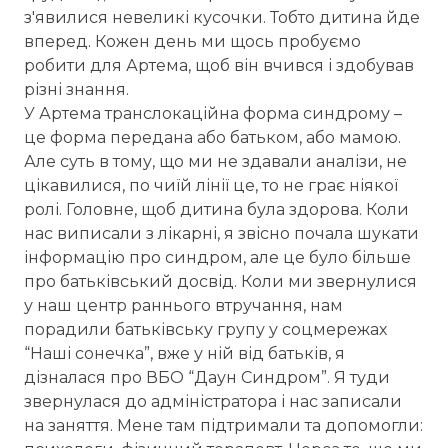
з'явилися невеликі кусочки. Тобто дитина йде
вперед. Кожен день ми щось пробуємо
робити для Артема, щоб він вчився і здобував
різні знання.
У Артема транслокаційна форма синдрому –
це форма передана або батьком, або мамою.
Але суть в тому, що ми не здавали аналізи, не
цікавилися, по чиїй лінії це, то не грає ніякої
ролі. Головне, щоб дитина була здорова. Коли
нас виписали з лікарні, я звісно почала шукати
інформацію про синдром, але це було більше
про батьківський досвід. Коли ми звернулися
у наш центр раннього втручання, нам
порадили батьківську групу у соцмережах
“Наші сонечка”, вже у ній від батьків, я
дізналася про ВБО “Даун Синдром”. Я туди
звернулася до адміністратора і нас записали
на заняття. Мене там підтримали та допомогли: