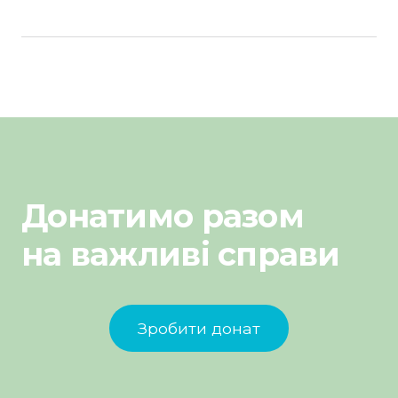
Донатимо разом
на важливі справи
Зробити донат