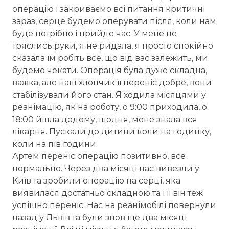
операцію і закриваємо всі питання критичні
зараз, серце будемо оперувати після, коли нам
буде потрібно і прийде час. У мене не
тряслись руки, я не ридала, я просто спокійно
сказала їм робіть все, що від вас залежить, ми
будемо чекати. Операція була дуже складна,
важка, але наш хлопчик її переніс добре, вони
стабілізували його стан. Я ходила місяцями у
реанімацію, як на роботу, о 9:00 приходила, о
18:00 йшла додому, щодня, мене знала вся
лікарня. Пускали до дитини коли на годинку,
коли на пів години.
Артем переніс операцію позитивно, все
нормально. Через два місяці нас вивезли у
Київ та зробили операцію на серці, яка
виявилася достатньо складною та і її він теж
успішно переніс. Нас на реанімобілі повернули
назад у Львів та були знов ще два місяці