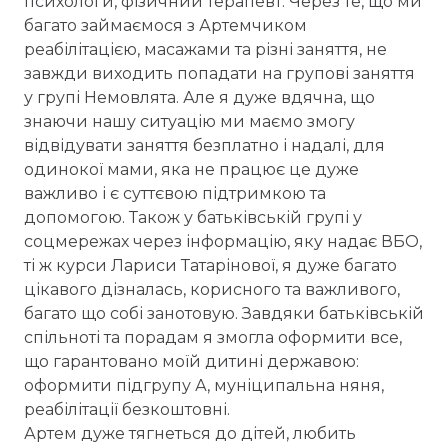
психологи, фізичний терапевт. Через те, що ми
багато займаємося з Артемчиком
реабілітацією, масажами та різні заняття, не
завжди виходить попадати на групові заняття
у групі Немовлята. Але я дуже вдячна, що
знаючи нашу ситуацію ми маємо змогу
відвідувати заняття безплатно і надалі, для
одинокої мами, яка не працює це дуже
важливо і є суттєвою підтримкою та
допомогою. Також у батьківській групі у
соцмережах через інформацію, яку надає ВБО,
ті ж курси Лариси Татарінової, я дуже багато
цікавого дізналась, корисного та важливого,
багато що собі занотовую. Завдяки батьківській
спільноті та порадам я змогла оформити все,
що гарантовано моїй дитині державою:
оформити підгрупу А, муніципальна няня,
реабілітації безкоштовні.
Артем дуже тягнеться до дітей, любить