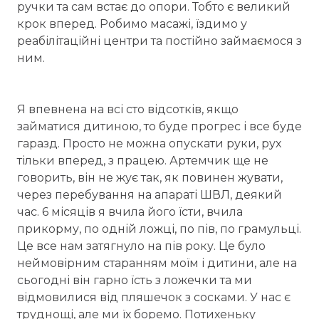
ручки та сам встає до опори. Тобто є великий
крок вперед. Робимо масажі, їздимо у
реабілітаційні центри та постійно займаємося з
ним.
Я впевнена на всі сто відсотків, якщо
займатися дитиною, то буде прогрес і все буде
гаразд. Просто не можна опускати руки, рух
тільки вперед, з працею. Артемчик ще не
говорить, він не жує так, як повинен жувати,
через перебування на апараті ШВЛ, деякий
час. 6 місяців я вчила його їсти, вчила
прикорму, по одній ложці, по пів, по грамульці.
Це все нам затягнуло на пів року. Це було
неймовірним старанням моїм і дитини, але на
сьогодні він гарно їсть з ложечки та ми
відмовилися від пляшечок з сосками. У нас є
труднощі, але ми їх боремо. Потихеньку