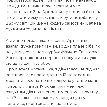
подобається, адже я бачу які позитивні емоції
це у дитини викликає. Зараз мій час
налаштований на Артема. Хочу підняти його на
ноги, дати йому можливість бути потрібним у
цьому світі. Він ще не ходить самостійно, але за
ручки ми ходимо по кімнаті.
Активно повзає вже 9 місяців. Артемчик
взагалі дуже позитивний, зрідка плаче, хіба, як
всі дітки, коли щось турбує фізично. Та історія
його народження і першого року життя дуже
складна, для нас обох.
Про діагноз Артемчика, я дізналася ще під час
вагітності, але враховуючи мій попередній
досвід, я абсолютно не повірила у те, що мені
говорили лікарі. 17 років тому мені теж
озвучили діагноз зі старшим сином. Спочатку
на УЗІ, а вже на сьомому місяці, я була у
генетика, і мені сказали, що дитина