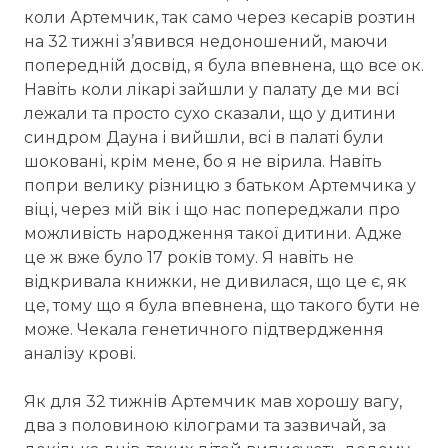
коли Артемчик, так само через кесарів розтин
на 32 тижні з’явився недоношений, маючи
попередній досвід, я була впевнена, що все ок.
Навіть коли лікарі зайшли у палату де ми всі
лежали та просто сухо сказали, що у дитини
синдром Дауна і вийшли, всі в палаті були
шоковані, крім мене, бо я не вірила. Навіть
попри велику різницю з батьком Артемчика у
віці, через мій вік і що нас попереджали про
можливість народження такої дитини. Адже
це ж вже було 17 років тому. Я навіть не
відкривала книжки, не дивилася, що це є, як
це, тому що я була впевнена, що такого бути не
може. Чекала генетичного підтвердження
аналізу крові.
Як для 32 тижнів Артемчик мав хорошу вагу,
два з половиною кілограми та зазвичай, за