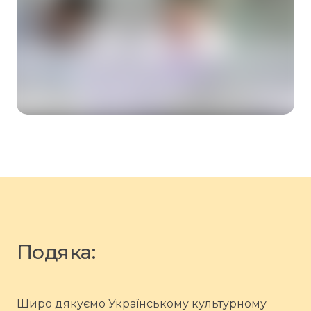
Подяка:
Щиро дякуємо Українському культурному