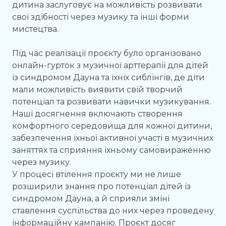
дитина заслуговує на можливість розвивати
свої здібності через музику та інші форми
мистецтва.
Під час реалізації проєкту було організовано
онлайн-гурток з музичної арттерапії для дітей
із синдромом Дауна та їхніх сиблінгів, де діти
мали можливість виявити свій творчий
потенціал та розвивати навички музикування.
Наші досягнення включають створення
комфортного середовища для кожної дитини,
забезпечення їхньої активної участі в музичних
заняттях та сприяння їхньому самовираженню
через музику.
У процесі втілення проєкту ми не лише
розширили знання про потенціал дітей із
синдромом Дауна, а й сприяли зміні
ставлення суспільства до них через проведену
інформаційну кампанію. Проєкт досяг