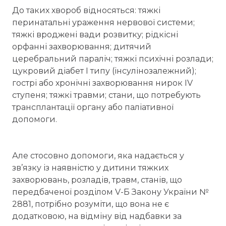
До таких хвороб відносяться: тяжкі
перинатальні ураження нервової системи;
тяжкі вроджені вади розвитку; рідкісні
орфанні захворювання; дитячий
церебральний параліч; тяжкі психічні розлади;
цукровий діабет I типу (інсулінозалежний);
гострі або хронічні захворювання нирок IV
ступеня; тяжкі травми; стани, що потребують
трансплантації органу або паліативної
допомоги.
Але стосовно допомоги, яка надається у
зв’язку із наявністю у дитини тяжких
захворювань, розладів, травм, станів, що
передбаченої розділом V-Б Закону України №
2881, потрібно розуміти, що вона не є
додатковою, на відміну від надбавки за