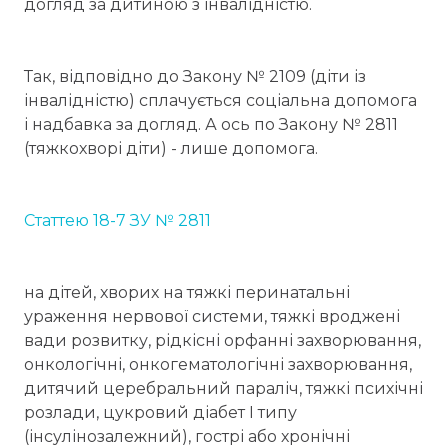
догляд за дитиною з інвалідністю.
Так, відповідно до Закону № 2109 (діти із
інвалідністю) сплачується соціальна допомога
і надбавка за догляд. А ось по Закону № 2811
(тяжкохворі діти) - лише допомога.
Статтею 18-7 ЗУ № 2811
на дітей, хворих на тяжкі перинатальні
ураження нервової системи, тяжкі вроджені
вади розвитку, рідкісні орфанні захворювання,
онкологічні, онкогематологічні захворювання,
дитячий церебральний параліч, тяжкі психічні
розлади, цукровий діабет I типу
(інсулінозалежний), гострі або хронічні