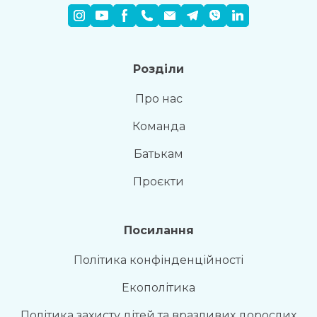
Розділи
Про нас
Команда
Батькам
Проєкти
Посилання
Раз на місяць ми відправляємо дайджест з
Політика конфінденційності
найпопулярнішими статтями
Екополітика
Так, будь ласка повідомляйте мене про новини, події та
пропозиції
*
Політика захисту дітей та вразливих дорослих