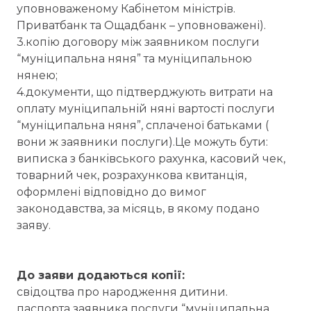
уповноваженому Кабінетом міністрів.
Приватбанк та Ощадбанк – уповноважені).
3.копію договору між заявником послуги
“муніципальна няня” та муніципальною
нянею;
4.документи, що підтверджують витрати на
оплату муніципальній няні вартості послуги
“муніципальна няня”, сплаченої батьками (
вони ж заявники послуги).Це можуть бути:
виписка з банківського рахунка, касовий чек,
товарний чек, розрахункова квитанція,
оформлені відповідно до вимог
законодавства, за місяць, в якому подано
заяву.
До заяви додаються копії:
свідоцтва про народження дитини.
паспорта заявника послуги “муніципальна