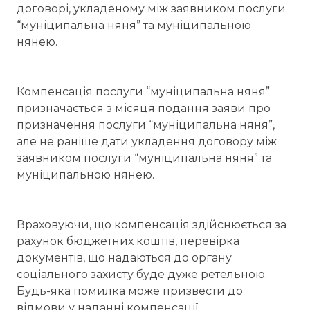
договорі, укладеному між заявником послуги
“муніципальна няня” та муніципальною
нянею.
Компенсація послуги “муніципальна няня”
призначається з місяця подання заяви про
призначення послуги “муніципальна няня”,
але не раніше дати укладення договору між
заявником послуги “муніципальна няня” та
муніципальною нянею.
Враховуючи, що компенсація здійснюється за
рахунок бюджетних коштів, перевірка
документів, що надаються до органу
соціального захисту буде дуже ретельною.
Будь-яка помилка може призвести до
відмови у наданні компенсації.