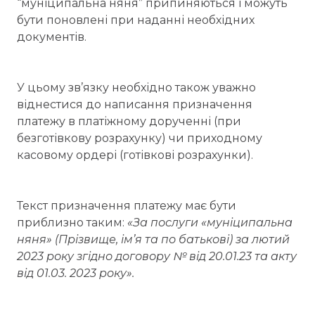
“муніципальна няня” припиняються і можуть
бути поновлені при наданні необхідних
документів.
У цьому зв’язку необхідно також уважно
віднестися до написання призначення
платежу в платіжному дорученні (при
безготівкову розрахунку) чи приходному
касовому ордері (готівкові розрахунки).
Текст призначення платежу має бути
приблизно таким:
«За послуги «муніципальна
няня» (Прізвище, ім’я та по батькові) за лютий
2023 року згідно договору № від 20.01.23 та акту
від 01.03. 2023 року».