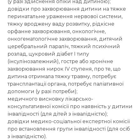
(у разі здійснення опіки над дитиною);
довідки про захворювання дитини на тяжке
перинатальне ураження нервової системи,
тяжку вроджену ваду розвитку, рідкісне
орфанне захворювання, онкологічне,
онкогематологічне захворювання, дитячий
церебральний параліч, тяжкий психічний
розлад, цукровий діабет I типу
(інсулінозалежний), гостре або хронічне
захворювання нирок ІV ступеня, про те, що
дитина отримала тяжку травму, потребує
трансплантації органа, потребує паліативної
допомоги (у разі потреби);
медичного висновку лікарсько-
консультативної комісії про наявність у дитини
інвалідності (для дітей з інвалідністю);
довідки медико-соціальної експертної комісії
про встановлення групи інвалідності (для осіб
з інвалідністю).