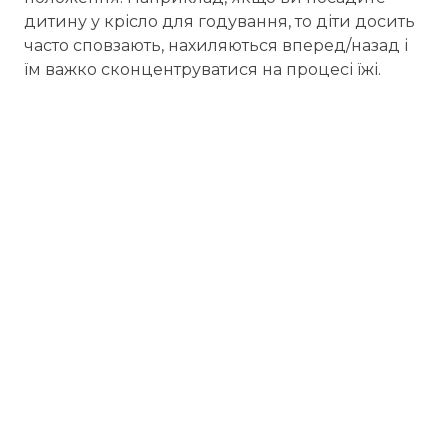
дитину у крісло для годування, то діти досить
часто сповзають, нахиляються вперед/назад і
їм важко сконцентруватися на процесі їжі.