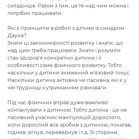
складніше. Разом з тим, це те над чим можна і
потрібно працювати.
Які є принципи в роботі з дітьми із синдром
Дауна?
Знати ці закономірності розвитку і знати, що
над цим треба працювати. Знати і розуміти
стан здоров'я конкретної дитини і її
особливості саме фізичного розвитку. Тобто
наскільки у дитини знижений м'язовий тонус.
Наскільки дитина активна чи пасивна, які є у
неї труднощі з утриманням рівноваги.
Під час фізичних вправ дуже важливо
контактувати з дитиною. Тобто дитина - це не
пасивний учасник маніпуляцій дорослого,
коли дорослий все зробив з дитиною, покатав,
підняв, зігнув, перевернув і т.д. Зі сторони,