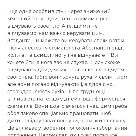
І ще одна особливість - через знижений
м'язовий тонус діти із синдромом гірше
відчувають своє тіло. А те, що ми не
відчуваємо, нам важко керувати цим.
Згадайте, чи можете ви керувати своїм ротом
після анестезії у стоматолога. Або, наприклад,
коли ви відсиділиногу і не відчуваєте її. Ви
хочете йти, а нога вас не слухає. Щось схоже
відчувають діти, у яких є погіршення відчуття
свого тіла. Тобто вони хочуть рухати своїм тілом,
але вони погано відчувають і, відповідно,
страждає і якість рухів. Ці всі труднощі
впливають на те, що у дітей гірше формується
схема тіла. Вони довго вчаться і над цим треба
обов'язково спеціально працювати, щоб
дитина відчувала свої руки, ноги, живіт спину.
Це впливає утворення положення і зберігання
положення. Наприклад, якщо ви посадите