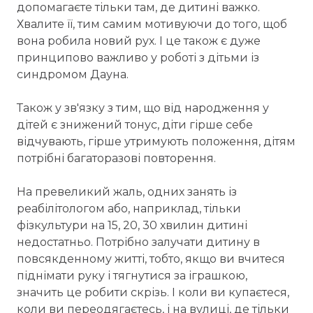
допомагаєте тільки там, де дитині важко.
Хвалите її, тим самим мотивуючи до того, щоб
вона робила новий рух. І це також є дуже
принципово важливо у роботі з дітьми із
синдромом Дауна.
Також у зв'язку з тим, що від народження у
дітей є знижений тонус, діти гірше себе
відчувають, гірше утримують положення, дітям
потрібні багаторазові повторення.
На превеликий жаль, одних занять із
реабілітологом або, наприклад, тільки
фізкультури на 15, 20, 30 хвилин дитині
недостатньо. Потрібно залучати дитину в
повсякденному житті, тобто, якщо ви вчитеся
піднімати руку і тягнутися за іграшкою,
значить це робити скрізь. І коли ви купаєтеся,
коли ви переодягаєтесь, і на вулиці, де тільки