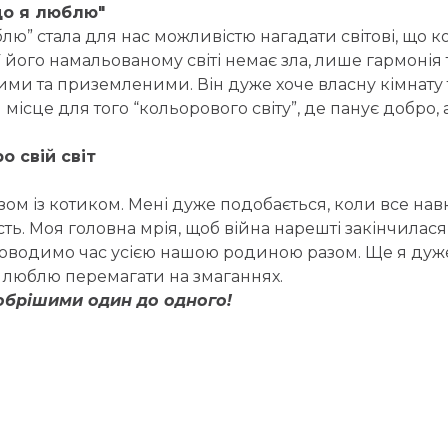
 що я люблю"
люблю” стала для нас можливістю нагадати світові, що
його намальованому світі немає зла, лише гармонія т
ми та приземленими. Він дуже хоче власну кімнату та
місце для того “кольорового світу”, де панує добро, а
о свій світ
зом із котиком. Мені дуже подобається, коли все нав
ть. Моя головна мрія, щоб війна нарешті закінчилас
оводимо час усією нашою родиною разом. Ще я дуже
же люблю перемагати на змаганнях.
обрішими один до одного!