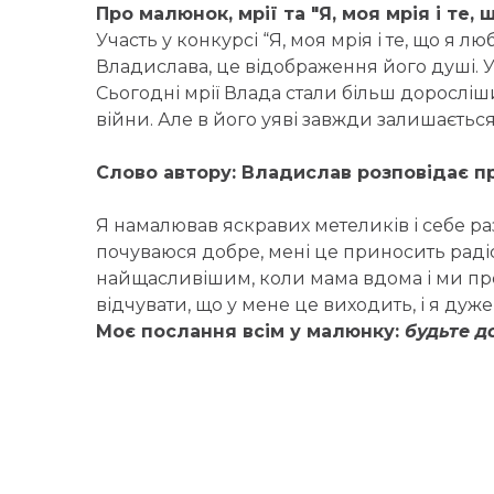
Про малюнок, мрії та "Я, моя мрія і те,
Участь у конкурсі “Я, моя мрія і те, що я 
Владислава, це відображення його душі. У 
Сьогодні мрії Влада стали більш доросліши
війни. Але в його уяві завжди залишається 
Слово автору: Владислав розповідає пр
Я намалював яскравих метеликів і себе ра
почуваюся добре, мені це приносить радіс
найщасливішим, коли мама вдома і ми пр
відчувати, що у мене це виходить, і я ду
Моє послання всім у малюнку:
будьте д