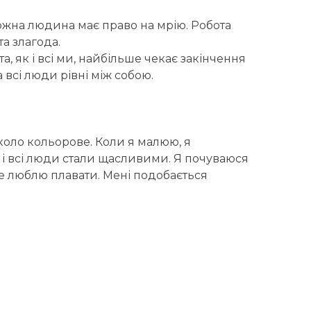
 кожна людина має право на мрію. Робота
а злагода.
, як і всі ми, найбільше чекає закінчення
 всі люди рівні між собою.
коло кольорове. Коли я малюю, я
я і всі люди стали щасливими. Я почуваюся
 люблю плавати. Мені подобається