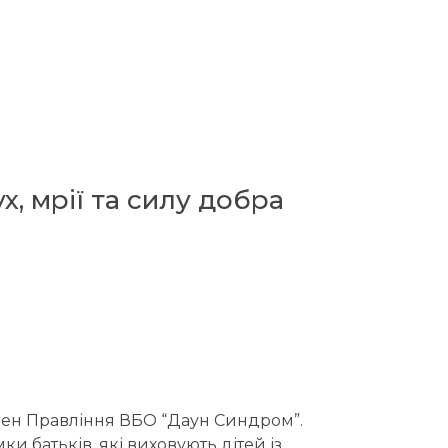
х, мрії та силу добра
лен Правління ВБО “Даун Синдром”.
и батьків, які виховують дітей із