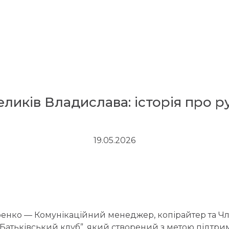
ликів Владислава: історія про ру
19.05.2026
енко — Комунікаційний менеджер, копірайтер та Ч
Батьківський клуб”, який створений з метою підтримк