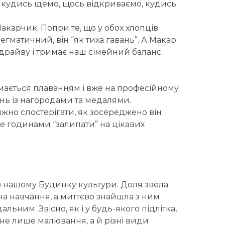
о кудись їдемо, щось відкриваємо, кудись
Макарчик. Попри те, що у обох хлопців
гматичний, він “як тиха гавань”. А Макар
 драйву і тримає наш сімейний баланс.
аймається плаванням і вже на професійному
гань із нагородами та медалями.
вижно спостерігати, як зосереджено він
оже годинами “залипати” на цікавих
 в нашому Будинку культури. Доля звела
на навчання, а миттєво знайшла з ним
ьним. Звісно, як і у будь-якого підлітка,
 не лише малювання, а й різні види