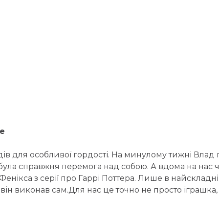
це
дів для особливої гордості. На минулому тижні Влад
була справжня перемога над собою. А вдома на нас ч
Фенікса з серії про Гаррі Поттера. Лише в найсклад
ін виконав сам.Для нас це точно не просто іграшка, 