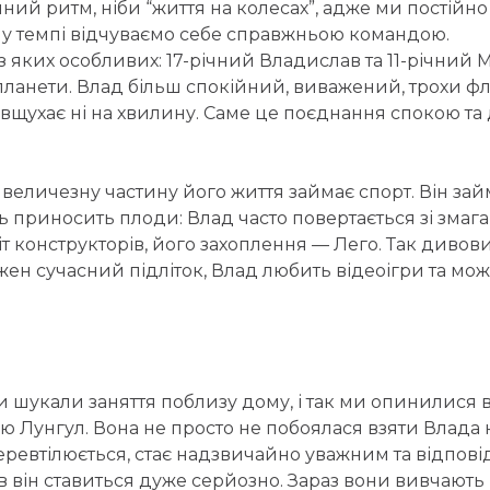
ий ритм, ніби “життя на колесах”, адже ми постійн
му темпі відчуваємо себе справжньою командою.
 з яких особливих: 17-річний Владислав та 11-річний 
планети. Влад більш спокійний, виважений, трохи фле
 вщухає ні на хвилину. Саме це поєднання спокою та
, величезну частину його життя займає спорт. Він з
сть приносить плоди: Влад часто повертається зі зма
віт конструкторів, його захоплення — Лего. Так диво
кожен сучасний підліток, Влад любить відеоігри та м
и шукали заняття поблизу дому, і так ми опинилися
ю Лунгул. Вона не просто не побоялася взяти Влада 
евтілюється, стає надзвичайно уважним та відповідал
ів він ставиться дуже серйозно. Зараз вони вивчають