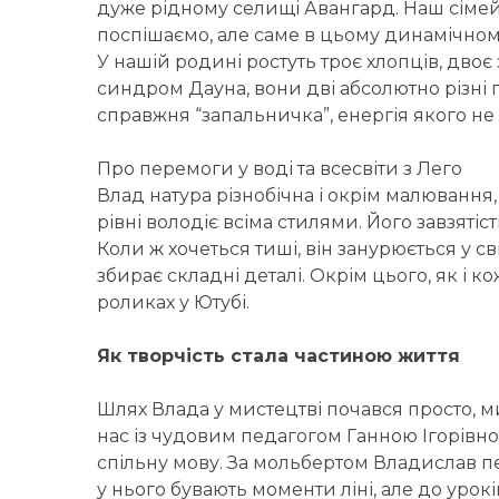
дуже рідному селищі Авангард. Наш сімейн
поспішаємо, але саме в цьому динамічно
У нашій родині ростуть троє хлопців, двоє
синдром Дауна, вони дві абсолютно різні 
справжня “запальничка”, енергія якого не
Про перемоги у воді та всесвіти з Лего
Влад натура різнобічна і окрім малювання
рівні володіє всіма стилями. Його завзяті
Коли ж хочеться тиші, він занурюється у с
збирає складні деталі. Окрім цього, як і 
роликах у Ютубі.
Як творчість стала частиною життя
Шлях Влада у мистецтві почався просто, м
нас із чудовим педагогом Ганною Ігорівно
спільну мову. За мольбертом Владислав пер
у нього бувають моменти ліні, але до урок