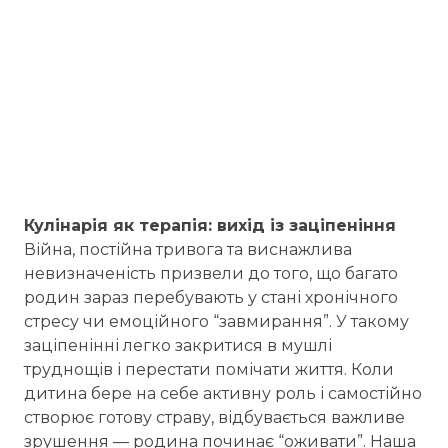
Кулінарія як терапія: вихід із заціпеніння
Війна, постійна тривога та виснажлива
невизначеність призвели до того, що багато
родин зараз перебувають у стані хронічного
стресу чи емоційного “завмирання”. У такому
заціпенінні легко закритися в мушлі
труднощів і перестати помічати життя. Коли
дитина бере на себе активну роль і самостійно
створює готову страву, відбувається важливе
зрушення — родина починає “оживати”. Наша