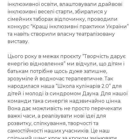
інклюзивної освіти, влаштовували драйвові
інклюзивні веселі старти, збиралися у
сімейних таборах відпочинку, проводили
конкурс “Кращі інклюзивні практики України”
та навіть створили власну театралізовану
виставу.
Цього року в межах проєкту “Творчість дарує
енергію відновлення” ми відчули, що дітям і
батькам потрібне щось дуже затишне,
зрозуміле й водночас терапевтичне. Так
народилася наша “Школа кулінарів 2.0” для
дітей і молоді із синдромом Дауна. Для нашої
команди така синергія надзвичайно цінна.
Вона дає можливість не просто перечекати
важкі часи, а реалізувати нові ідеї для
розвитку, спілкування, творчості та
самостійності наших учасників. Це наш
спільний шанс крок за кроком змінювати