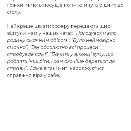
грінки, миють посуд, а потім кличуть рідних до
столу.
Найкраще цю атмосферу передають щирі
відгуки мам у наших чатах:
“Нагодували всю
родину смачним обідом”, “Було неймовірно
смачно”, “Він абсолютно всі процеси
спробував сам!”, “Бачить у віконці зуму, що
роблять інші діти, і сам охочіше береться до
справи”. Саме
в такі миті народжується
справжня віра у себе.