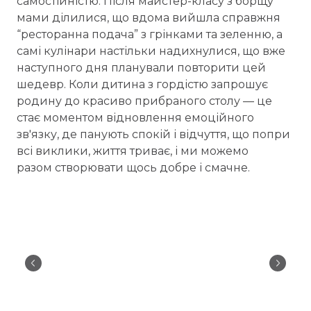
самостійністю. Після майстер-класу з борщу
мами ділилися, що вдома вийшла справжня
“ресторанна подача” з грінками та зеленню, а
самі кулінари настільки надихнулися, що вже
наступного дня планували повторити цей
шедевр. Коли дитина з гордістю запрошує
родину до красиво прибраного столу — це
стає моментом відновлення емоційного
зв'язку, де панують спокій і відчуття, що попри
всі виклики, життя триває, і ми можемо
разом створювати щось добре і смачне.