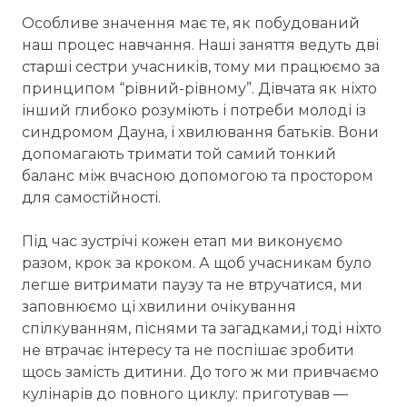
Особливе значення має те, як побудований
наш процес навчання. Наші заняття ведуть дві
старші сестри учасників, тому ми працюємо за
принципом “рівний-рівному”. Дівчата як ніхто
інший глибоко розуміють і потреби молоді із
синдромом Дауна, і хвилювання батьків. Вони
допомагають тримати той самий тонкий
баланс між вчасною допомогою та простором
для самостійності.
Під час зустрічі кожен етап ми виконуємо
разом, крок за кроком. А щоб учасникам було
легше витримати паузу та не втручатися, ми
заповнюємо ці хвилини очікування
спілкуванням, піснями та загадками,і тоді ніхто
не втрачає інтересу та не поспішає зробити
щось замість дитини. До того ж ми привчаємо
кулінарів до повного циклу: приготував —