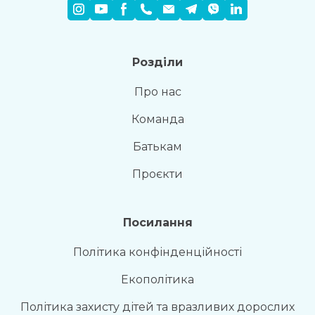
Розділи
Про нас
Команда
Батькам
Проєкти
Посилання
Політика конфінденційності
Раз на місяць ми відправляємо дайджест з
найпопулярнішими статтями
Екополітика
Так, будь ласка повідомляйте мене про новини, події та
Політика захисту дітей та вразливих дорослих