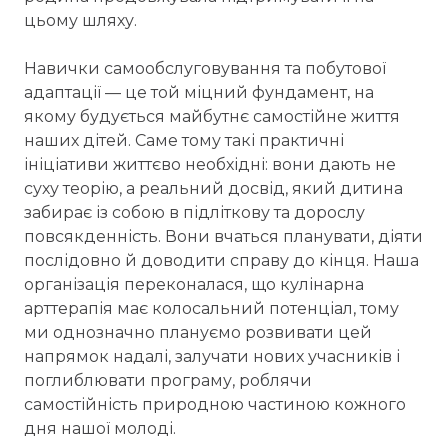
цьому шляху.
Навички самообслуговування та побутової
адаптації — це той міцний фундамент, на
якому будується майбутнє самостійне життя
наших дітей. Саме тому такі практичні
ініціативи життєво необхідні: вони дають не
суху теорію, а реальний досвід, який дитина
забирає із собою в підліткову та дорослу
повсякденність. Вони вчаться планувати, діяти
послідовно й доводити справу до кінця. Наша
організація переконалася, що кулінарна
арттерапія має колосальний потенціал, тому
ми однозначно плануємо розвивати цей
напрямок надалі, залучати нових учасників і
поглиблювати програму, роблячи
самостійність природною частиною кожного
дня нашої молоді.