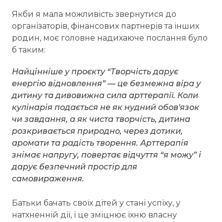
Якби я мала можливість звернутися до
організаторів, фінансових партнерів та інших
родин, моє головне надихаюче послання було
б таким:
Найцінніше у проєкту “Творчість дарує
енергію відновлення” — це безмежна віра у
дитину та дивовижна сила арттерапії. Коли
кулінарія подається не як нудний обов'язок
чи завдання, а як чиста творчість, дитина
розкривається природно, через дотики,
аромати та радість творення. Арттерапія
знімає напругу, повертає відчуття “я можу” і
дарує безпечний простір для
самовираження.
Батьки бачать своїх дітей у стані успіху, у
натхненній дії, і це зміцнює їхню власну