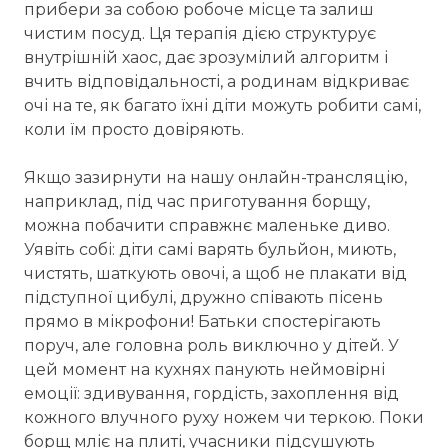
прибери за собою робоче місце та залиш
чистим посуд. Ця терапія дією структурує
внутрішній хаос, дає зрозумілий алгоритм і
вчить відповідальності, а родинам відкриває
очі на те, як багато їхні діти можуть робити самі,
коли їм просто довіряють.
Якщо зазирнути на нашу онлайн-трансляцію,
наприклад, під час приготування борщу,
можна побачити справжнє маленьке диво.
Уявіть собі: діти самі варять бульйон, миють,
чистять, шаткують овочі, а щоб не плакати від
підступної цибулі, дружно співають пісень
прямо в мікрофони! Батьки спостерігають
поруч, але головна роль виключно у дітей. У
цей момент на кухнях панують неймовірні
емоції: здивування, гордість, захоплення від
кожного влучного руху ножем чи теркою. Поки
борщ мліє на плиті, учасники підсушують