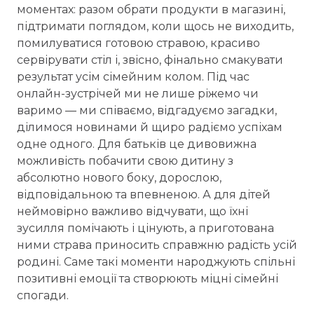
моментах: разом обрати продукти в магазині,
підтримати поглядом, коли щось не виходить,
помилуватися готовою стравою, красиво
сервірувати стіл і, звісно, фінально смакувати
результат усім сімейним колом. Під час
онлайн-зустрічей ми не лише ріжемо чи
варимо — ми співаємо, відгадуємо загадки,
ділимося новинами й щиро радіємо успіхам
одне одного. Для батьків це дивовижна
можливість побачити свою дитину з
абсолютно нового боку, дорослою,
відповідальною та впевненою. А для дітей
неймовірно важливо відчувати, що їхні
зусилля помічають і цінують, а приготована
ними страва приносить справжню радість усій
родині. Саме такі моменти народжують спільні
позитивні емоції та створюють міцні сімейні
спогади.