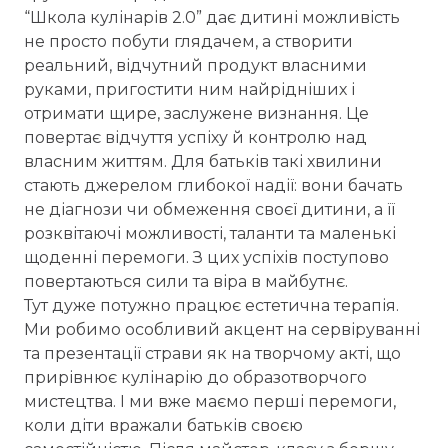
“Школа кулінарів 2.0” дає дитині можливість
не просто побути глядачем, а створити
реальний, відчутний продукт власними
руками, пригостити ним найрідніших і
отримати щире, заслужене визнання. Це
повертає відчуття успіху й контролю над
власним життям. Для батьків такі хвилини
стають джерелом глибокої надії: вони бачать
не діагнози чи обмеження своєї дитини, а її
розквітаючі можливості, таланти та маленькі
щоденні перемоги. З цих успіхів поступово
повертаються сили та віра в майбутнє.
Тут дуже потужно працює естетична терапія.
Ми робимо особливий акцент на сервіруванні
та презентації страви як на творчому акті, що
прирівнює кулінарію до образотворчого
мистецтва. І ми вже маємо перші перемоги,
коли діти вражали батьків своєю