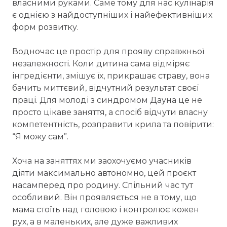
власними руками. Саме тому для нас кулінарія
є однією з найдоступніших і найефективніших
форм розвитку.
Водночас це простір для прояву справжньої
незалежності. Коли дитина сама відміряє
інгредієнти, змішує їх, прикрашає страву, вона
бачить миттєвий, відчутний результат своєї
праці. Для молоді з синдромом Дауна це не
просто цікаве заняття, а спосіб відчути власну
компетентність, розправити крила та повірити:
“Я можу сам”.
Хоча на заняттях ми заохочуємо учасників
діяти максимально автономно, цей проєкт
насамперед про родину. Спільний час тут
особливий. Він проявляється не в тому, що
мама стоїть над головою і контролює кожен
рух, а в маленьких, але дуже важливих