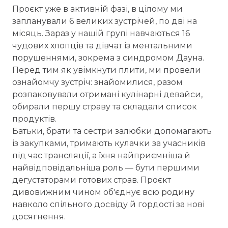
Проєкт уже в активній фазі, в цілому ми
запланували 6 великих зустрічей, по дві на
місяць. Зараз у нашій групі навчаються 16
чудових хлопців та дівчат із ментальними
порушеннями, зокрема з синдромом Дауна.
Перед тим як увімкнути плити, ми провели
ознайомчу зустріч: знайомилися, разом
розпаковували отримані кулінарні девайси,
обирали першу страву та складали список
продуктів.
Батьки, брати та сестри залюбки допомагають
із закупками, тримають кулачки за учасників
під час трансляції, а їхня найприємніша й
найвідповідальніша роль — бути першими
дегустаторами готових страв. Проєкт
дивовижним чином об'єднує всю родину
навколо спільного досвіду й гордості за нові
досягнення.