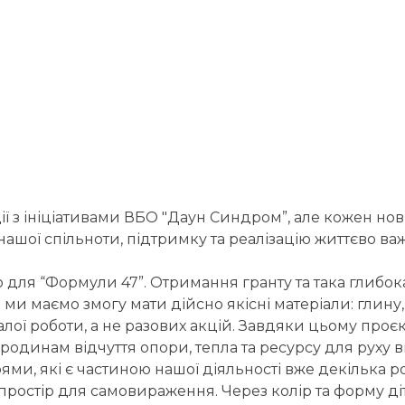
ії з ініціативами ВБО "Даун Синдром”, але кожен но
нашої спільноти, підтримку та реалізацію життєво в
ю для “Формули 47”. Отримання гранту та така глибо
р ми маємо змогу мати дійсно якісні матеріали: глину
алої роботи, а не разових акцій. Завдяки цьому проє
одинам відчуття опори, тепла та ресурсу для руху 
ями, які є частиною нашої діяльності вже декілька ро
простір для самовираження. Через колір та форму ді