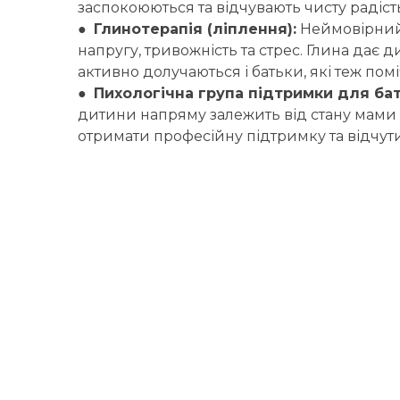
заспокоюються та відчувають чисту радіст
●
Глинотерапія (ліплення):
Неймовірний 
напругу, тривожність та стрес. Глина дає 
активно долучаються і батьки, які теж помі
●
Пихологічна група підтримки для бать
дитини напряму залежить від стану мами 
отримати професійну підтримку та відчути,