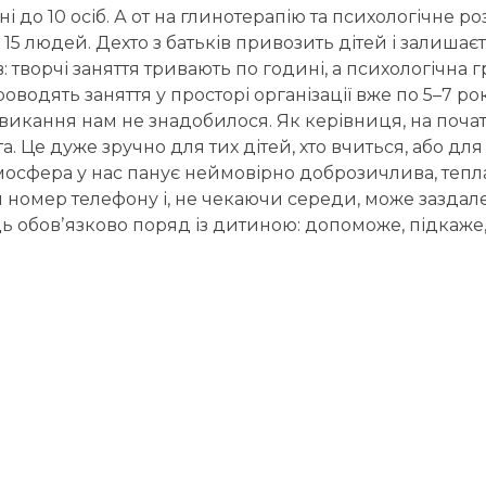
і до 10 осіб. А от на глинотерапію та психологічне р
 15 людей. Дехто з батьків привозить дітей і залишає
: творчі заняття тривають по годині, а психологічна 
роводять заняття у просторі організації вже по 5–7 ро
звикання нам не знадобилося. Як керівниця, на поча
. Це дуже зручно для тих дітей, хто вчиться, або д
мосфера у нас панує неймовірно доброзичлива, тепла і
 номер телефону і, не чекаючи середи, може заздалег
ць обовʼязково поряд із дитиною: допоможе, підкаже, 