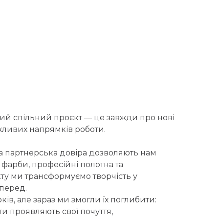
вий спільний проєкт — це завжди про нові
ажливих напрямків роботи.
ка партнерська довіра дозволяють нам
, фарби, професійні полотна та
кту ми трансформуємо творчість у
вперед.
ків, але зараз ми змогли їх поглибити:
ти проявляють свої почуття,