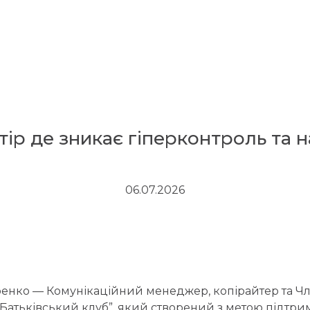
тір де зникає гіперконтроль та 
06.07.2026
енко — Комунікаційний менеджер, копірайтер та Ч
Батьківський клуб”, який створений з метою підтримк