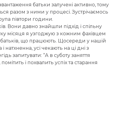
озвантаження батьки залучені активно, тому
ться разом з ними у процесі. Зустрічаємось
група півтори години.
ків. Вони давно знайшли підхід і спільну
тку місяця я узгоджую з кожним фахівцем
ля батьків, що працюють. Щосереди у нашій
 натхненна, усі чекають на ці дні з
ідь запитувати: “А в суботу заняття
помітить і похвалить успіх та старання