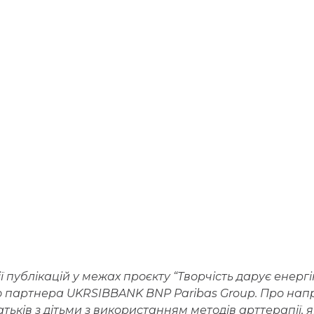
ії публікацій у межах проєкту “Творчість дарує енерг
партнера UKRSIBBANK BNP Paribas Group. Про напрям
атьків з дітьми з використанням методів арттерапії, 