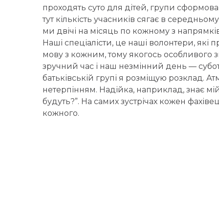
проходять суто для дітей, групи сформован
тут кількість учасників сягає в середньому
ми двічі на місяць по кожному з напрямків
Наші спеціалісти, це наші волонтери, які п
мову з кожним, тому якогось особливого 
зручний час і наш незмінний день — субота
батьківській групі я розміщую розклад. Ат
нетерпінням. Надійка, наприклад, знає мій
будуть?”. На самих зустрічах кожен фахіве
кожного.