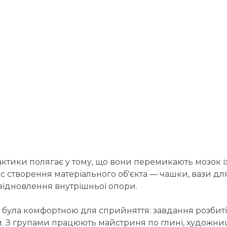
актики полягає у тому, що вони перемикають мозок і
 створення матеріального об'єкта — чашки, вази дл
я відновлення внутрішньої опори.
була комфортною для сприйняття: завдання розбиті на
З групами працюють майстриня по глині, художниця т