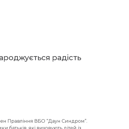
народжується радість
лен Правління ВБО “Даун Синдром”.
и батьків, які виховують дітей із