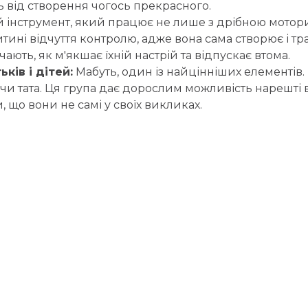
ь від створення чогось прекрасного.
інструмент, який працює не лише з дрібною мотори
дитині відчуття контролю, адже вона сама створює і
чають, як м'якшає їхній настрій та відпускає втома.
ків і дітей:
Мабуть, один із найцінніших елементів
чи тата. Ця група дає дорослим можливість нарешті
 що вони не самі у своїх викликах.