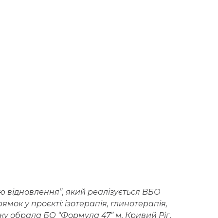
ію відновлення”, який реалізується ВБО
ок у проєкті: ізотерапія, глинотерапія,
яку обрала БО “Формула 47” м. Кривий Ріг,