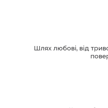
Шлях любові, від три
повер