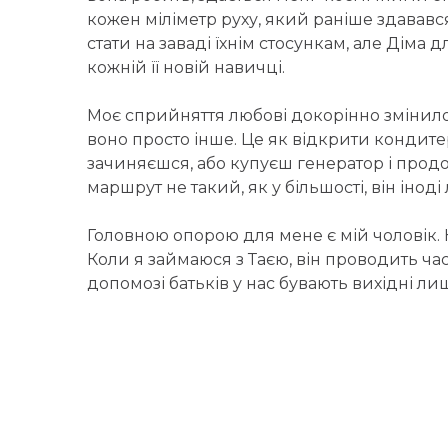
кожен міліметр руху, який раніше здававс
стати на заваді їхнім стосункам, але Діма 
кожній її новій навичці.
Моє сприйняття любові докорінно змінилос
воно просто інше. Це як відкрити кондитер
зачиняєшся, або купуєш генератор і продо
маршрут не такий, як у більшості, він іноді
Головною опорою для мене є мій чоловік. 
Коли я займаюся з Таєю, він проводить час
допомозі батьків у нас бувають вихідні ли