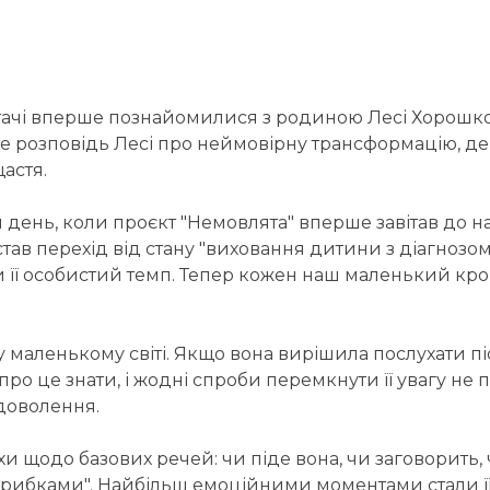
тачі вперше познайомилися з родиною Лесі Хорошко та
це розповідь Лесі про неймовірну трансформацію, де 
астя.
 день, коли проєкт "Немовлята" вперше завітав до наш
тав перехід від стану "виховання дитини з діагнозо
її особистий темп. Тепер кожен наш маленький крок
у маленькому світі. Якщо вона вирішила послухати п
про це знати, і жодні спроби перемкнути її увагу не п
адоволення.
хи щодо базових речей: чи піде вона, чи заговорить, 
стрибками". Найбільш емоційними моментами стали її