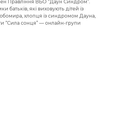
лен Правління ВБО “Даун Синдром”.
и батьків, які виховують дітей із
бомира, хлопця із синдромом Дауна,
оти “Сила сонця” — онлайн-групи