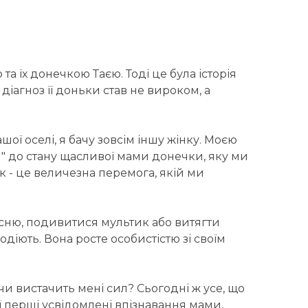
 їх донечкою Таєю. Тоді це була історія
діагноз її доньки став не вироком, а
ої оселі, я бачу зовсім іншу жінку. Моєю
м" до стану щасливої мами донечки, яку ми
 - це величезна перемога, якій ми
існю, подивитися мультик або витягти
одіють. Вона росте особистістю зі своїм
чи вистачить мені сил? Сьогодні ж усе, що
 перші усвідомлені впізнавання мами,