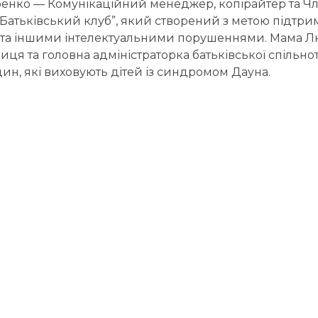
енко — Комунікаційний менеджер, копірайтер та Ч
Батьківський клуб”, який створений з метою підтримк
та іншими інтелектуальними порушеннями. Мама Лю
иця та головна адміністраторка батьківської спільн
ин, які виховують дітей із синдромом Дауна.