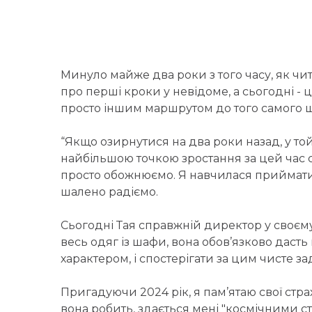
Минуло майже два роки з того часу, як чи
про перші кроки у невідоме, а сьогодні - 
просто іншим маршрутом до того самого щ
“Якщо озирнутися на два роки назад, у той
найбільшою точкою зростання за цей час с
просто обожнюємо. Я навчилася приймати 
шалено радіємо.
Сьогодні Тая справжній директор у своєм
весь одяг із шафи, вона обов’язково дасть 
характером, і спостерігати за цим чисте з
Пригадуючи 2024 рік, я пам’ятаю свої стра
вона робить, здається мені "космічними 