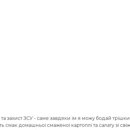
 та захист ЗСУ - саме завдяки їм я можу бодай трішк
 смак домашньої смаженої картоплі та салату зі свіж