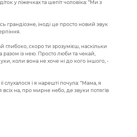
ток у ліжечках та шепіт чоловіка: "Ми з
ь грандіозне, іноді це просто новий звук
ерпіння.
ай глибоко, скоро ти зрозумієш, наскільки
 разом із нею. Просто люби та чекай,
луки, коли вона не хоче ні до кого іншого, -
її слухалося і я нарешті почула: "Мама, я
я всіх на, про мирне небо, де звуки потягів