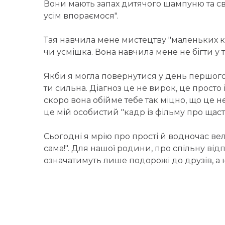
Вони мають запах дитячого шампуню та свіжо
усім впораємося".
Тая навчила мене мистецтву "маленьких кр
чи усмішка. Вона навчила мене не бігти у т
Якби я могла повернутися у день першого і
ти сильна. Діагноз це не вирок, це просто
скоро вона обійме тебе так міцно, що це не 
це мій особистий "кадр із фільму про щаст
Сьогодні я мрію про прості й водночас велик
сама!". Для нашої родини, про спільну відп
означатимуть лише подорожі до друзів, а н