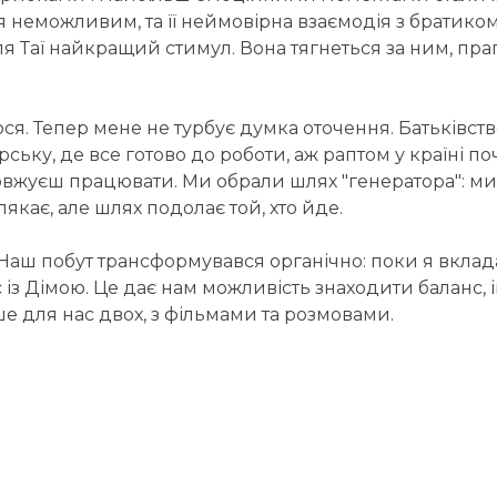
я неможливим, та її неймовірна взаємодія з братико
для Таї найкращий стимул. Вона тягнеться за ним, праг
я. Тепер мене не турбує думка оточення. Батьківство
ську, де все готово до роботи, аж раптом у країні п
вжуєш працювати. Ми обрали шлях "генератора": ми ж
 лякає, але шлях подолає той, хто йде.
Наш побут трансформувався органічно: поки я вклада
 із Дімою. Це дає нам можливість знаходити баланс, і
ше для нас двох, з фільмами та розмовами.