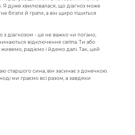
м. Я дуже хвилювалася, що діагноз може
не бігати й грати, а він щиро тішиться
 з діагнозом - це не важко чи погано,
очинаються відключення світла. Ти або
ивемо, радіємо і йдемо далі. Так, цей
ю старшого сина, він засинає з донечкою.
ноді ми граємо всі разом, а завдяки