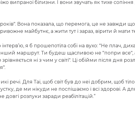
 випраної білизни. І вони звучать як тихе сопіння ді
оків". Вона показала, що перемога, це не завжди щос
ривожне майбутнє, а жити тут і зараз, вірити й мати т
нтерв’ю, я б прошепотіла собі на вухо: "Не плач, дих
 інший маршрут. Ти будеш щасливою не "попри все", а
зрівняється ні з чим у світі". Ці обійми після дня роз
я".
і речі. Для Таї, щоб світ був до неї добрим, щоб тіло 
устку, де ми нікуди не поспішаємо і всі здорові. А дл
е довгі розлуки заради реабілітацій.”