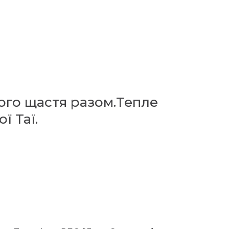
ого щастя разом.Тепле
ї Таї.